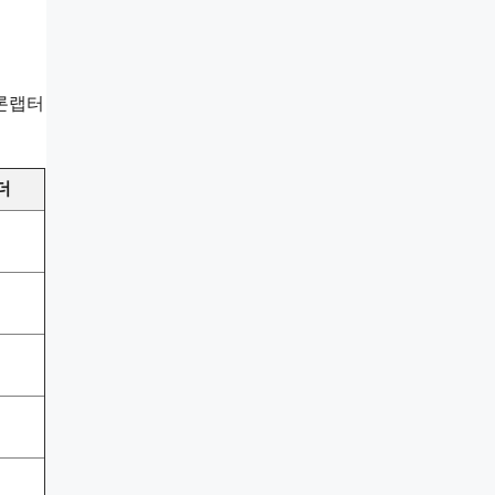
론랩터
더