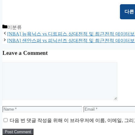
다른
Categories
미분류
[NBA] 뉴욕닉스 vs 디트피스 상대전적 및 최근전적 데이터
[NBA] 샌안스퍼 vs 피닉선즈 상대전적 및 최근전적 데이터
Leave a Comment
Comment
Name
Email
다음 번 댓글 작성을 위해 이 브라우저에 이름, 이메일, 그