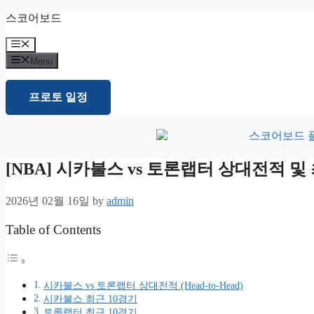
Skip
스코어보드
to
content
Menu
Menu
프로토 일정
[NBA] 시카불스 vs 토론랩터 상대전적 
2026년 02월 16일
by
admin
Table of Contents
시카불스 vs 토론랩터 상대전적 (Head-to-Head)
시카불스 최근 10경기
토론랩터 최근 10경기