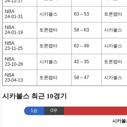
24-12-17
NBA
시카불스
63 – 53
토론랩터
24-01-31
NBA
토론랩터
58 – 63
시카불스
24-01-19
NBA
토론랩터
62 – 48
시카불스
23-11-25
NBA
시카불스
42 – 35
토론랩터
23-10-28
NBA
토론랩터
58 – 47
시카불스
23-04-13
시카불스 최근 10경기
1승
0무
시카불스