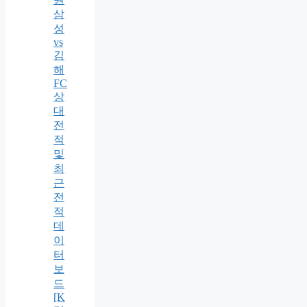
삼
성
vs
김
해
FC
상
대
전
적
및
최
근
전
적
데
이
터
보
드
[K