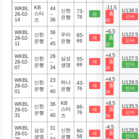
KB
-11.5
WKBL
44
신한
U138.5
73-
스타
홈
승
26-02-
–
오버
78
은행
14
36
즈
패
+6.5
WKBL
36
신한
우리
U122.5
65-
홈
패
26-02-
–
오버
69
은행
은행
11
45
승
+4.5
WKBL
28
신한
삼성
U127.5
55-
홈
패
26-02-
–
언더
69
은행
생명
07
34
패
+4.5
WKBL
23
신한
하나
U129.5
43-
홈
패
26-02-
–
언더
76
은행
은행
01
40
패
KB
+8.5
WKBL
36
신한
U135.5
66-
스타
홈
패
26-01-
–
오버
76
은행
31
40
즈
패
-4.5
WKBL
31
삼성
신한
U128.5
60-
홈
패
26-01-
–
언더
58
생명
은행