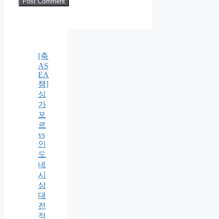
[축
AS
EA
챔]
싱
가
포
르
vs
인
도
네
시
상
대
전
적