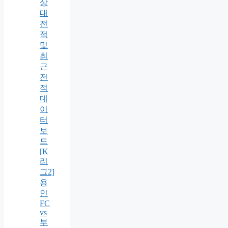
상
대
전
적
및
최
근
전
적
데
이
터
보
드
[K
리
그2]
용
인
FC
vs
부