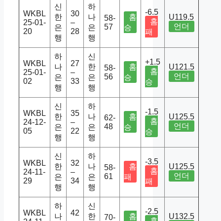
신
하
-6.5
WKBL
30
한
나
홈
U119.5
58-
홈
25-01-
–
언더
57
은
은
승
20
28
패
행
행
하
신
+1.5
WKBL
27
나
한
홈
U121.5
58-
홈
25-01-
–
언더
56
은
은
승
02
33
승
행
행
신
하
-1.5
WKBL
35
한
나
홈
U125.5
62-
홈
24-12-
–
언더
48
은
은
승
05
22
승
행
행
신
하
-3.5
WKBL
32
한
나
홈
U125.5
58-
홈
24-11-
–
언더
61
은
은
패
29
34
패
행
행
하
신
-2.5
WKBL
42
나
한
홈
U132.5
70-
홈