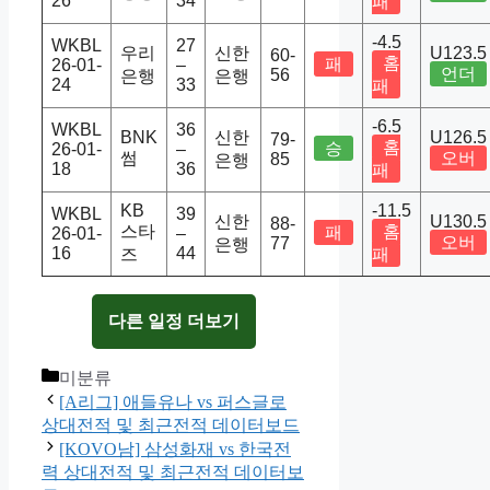
26
34
패
-4.5
WKBL
27
우리
신한
U123.5
60-
홈
패
26-01-
–
언더
56
은행
은행
24
33
패
-6.5
WKBL
36
BNK
신한
U126.5
79-
홈
승
26-01-
–
썸
오버
85
은행
18
36
패
KB
-11.5
WKBL
39
신한
U130.5
88-
스타
홈
패
26-01-
–
오버
77
은행
16
44
즈
패
다른 일정 더보기
Categories
미분류
[A리그] 애들유나 vs 퍼스글로
상대전적 및 최근전적 데이터보드
[KOVO남] 삼성화재 vs 한국전
력 상대전적 및 최근전적 데이터보