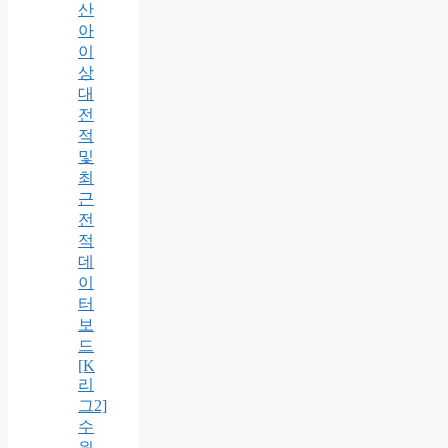
산
아
이
상
대
전
적
및
최
근
전
적
데
이
터
보
드
[K
리
그2]
수
원