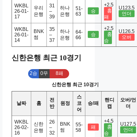
+2.5
WKBL
31
우리
하나
U123.5
51-
홈
승
26-01-
–
언더
63
은행
은행
17
39
패
+2.5
WKBL
35
BNK
하나
U126.5
64-
홈
승
26-01-
–
썸
오버
66
은행
14
37
승
신한은행 최근 10경기
2승
0무
8패
신한은행 최근 10경기
스
전
핸디
오버/언
날짜
홈
원정
코
승/패
반
캡
더
어
+4.5
WKBL
26
신한
BNK
U127.5
55-
홈
패
26-02-
–
썸
언더
58
은행
16
32
승