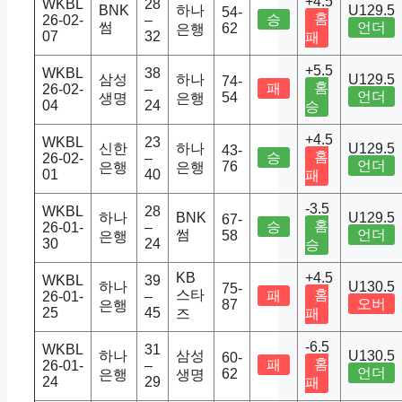
+4.5
WKBL
28
BNK
하나
U129.5
54-
홈
승
26-02-
–
썸
언더
62
은행
07
32
패
+5.5
WKBL
38
삼성
하나
U129.5
74-
홈
패
26-02-
–
언더
54
생명
은행
04
24
승
+4.5
WKBL
23
신한
하나
U129.5
43-
홈
승
26-02-
–
언더
76
은행
은행
01
40
패
-3.5
WKBL
28
하나
BNK
U129.5
67-
홈
승
26-01-
–
썸
언더
58
은행
30
24
승
KB
+4.5
WKBL
39
하나
U130.5
75-
스타
홈
패
26-01-
–
오버
87
은행
25
45
즈
패
-6.5
WKBL
31
하나
삼성
U130.5
60-
홈
패
26-01-
–
언더
62
은행
생명
24
29
패