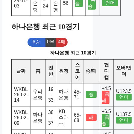
24-11-
–
언더
56
은
은
승
03
24
승
행
행
하나은행 최근 10경기
6승
0무
4패
하나은행 최근 10경기
스
핸
전
오버/언
날짜
홈
원정
코
승/패
디
반
더
어
캡
+4.5
WKBL
19
우리
하나
U123.5
45-
홈
승
26-02-
–
언더
71
은행
은행
14
33
패
KB
+6.5
WKBL
38
하나
U137.5
65-
스타
홈
패
26-02-
–
언더
68
은행
09
37
즈
승