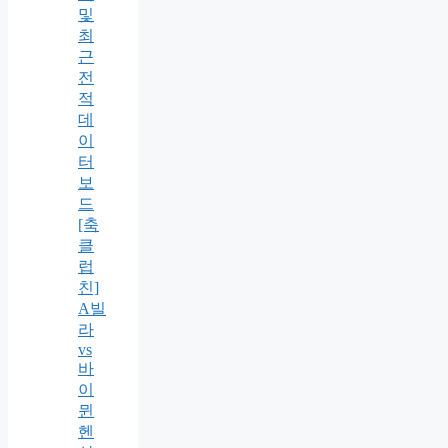
및
최
근
전
적
데
이
터
보
드
[축
클
럽
친]
A빌
라
vs
바
이
뮌
헨