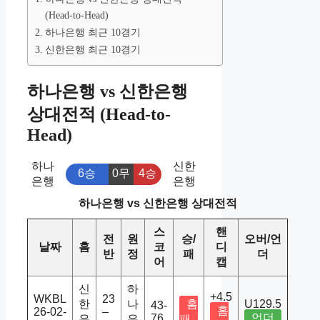
(Head-to-Head)
하나은행 최근 10경기
신한은행 최근 10경기
하나은행 vs 신한은행
상대전적 (Head-to-
Head)
하나
신한
6승
0무
4승
은행
은행
하나은행 vs 신한은행 상대전적
스
핸
전
원
승/
오버/언
날짜
홈
코
디
반
정
패
더
어
캡
신
하
+4.5
WKBL
23
한
나
홈
U129.5
43-
홈
26-02-
–
언더
76
은
은
패