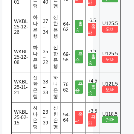
01
40
패
행
행
하
신
-6.5
WKBL
37
나
한
홈
U125.5
64-
홈
25-12-
–
오버
62
은
은
승
26
34
패
행
행
하
신
-5.5
WKBL
35
나
한
홈
U125.5
69-
홈
25-12-
–
오버
58
은
은
승
08
22
승
행
행
신
하
+4.5
WKBL
38
한
나
홈
U121.5
76-
홈
25-11-
–
오버
62
은
은
승
21
33
승
행
행
하
신
+3.5
WKBL
23
나
한
홈
U118.5
54-
홈
25-02-
–
언더
64
은
은
패
15
39
패
행
행