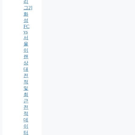
리
그2]
화
성
FC
vs
서
울
이
랜
상
대
전
적
및
최
근
전
적
데
이
터