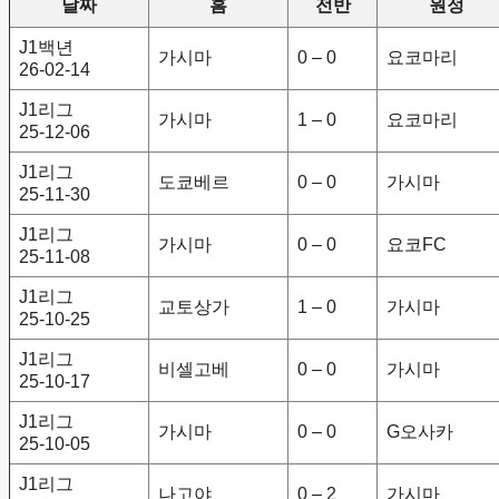
날짜
홈
전반
원정
J1백년
가시마
0 – 0
요코마리
26-02-14
J1리그
가시마
1 – 0
요코마리
25-12-06
J1리그
도쿄베르
0 – 0
가시마
25-11-30
J1리그
가시마
0 – 0
요코FC
25-11-08
J1리그
교토상가
1 – 0
가시마
25-10-25
J1리그
비셀고베
0 – 0
가시마
25-10-17
J1리그
가시마
0 – 0
G오사카
25-10-05
J1리그
나고야
0 – 2
가시마