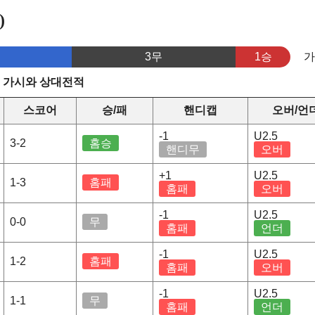
)
3무
1승
s 가시와 상대전적
스코어
승/패
핸디캡
오버/언
-1
U2.5
3-2
홈승
핸디무
오버
+1
U2.5
1-3
홈패
홈패
오버
-1
U2.5
0-0
무
홈패
언더
-1
U2.5
1-2
홈패
홈패
오버
-1
U2.5
1-1
무
홈패
언더