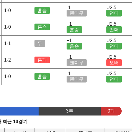
-1
U2.5
1-0
홈승
핸디무
언더
+1
U2.5
1-0
홈승
홈승
언더
+1
U2.5
1-1
무
홈승
언더
+1
U2.5
1-2
홈패
핸디무
오버
-1
U2.5
1-0
홈승
핸디무
언더
3무
0패
 최근 10경기