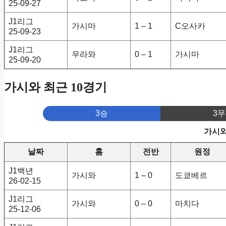
25-09-27
J1리그
가시마
1 – 1
C오사카
25-09-23
J1리그
우라와
0 – 1
가시마
25-09-20
가시와 최근 10경기
3승
3무
가시와
날짜
홈
전반
원정
J1백년
가시와
1 – 0
도쿄베르
26-02-15
J1리그
가시와
0 – 0
마치다
25-12-06