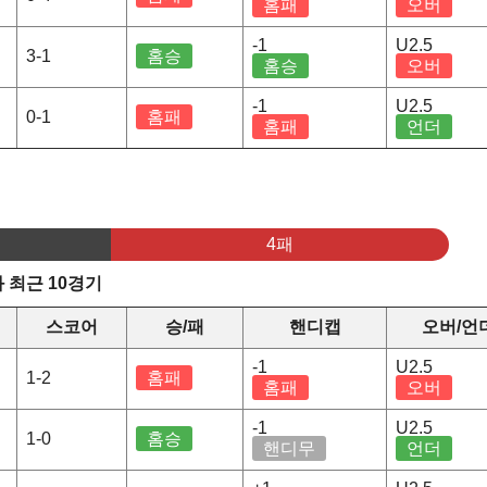
홈패
오버
-1
U2.5
3-1
홈승
홈승
오버
-1
U2.5
0-1
홈패
홈패
언더
4패
 최근 10경기
스코어
승/패
핸디캡
오버/언
-1
U2.5
1-2
홈패
홈패
오버
-1
U2.5
1-0
홈승
핸디무
언더