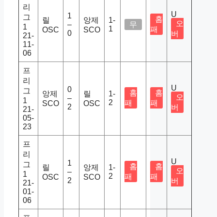
리
U
1
그
홈
릴
앙제
1-
오
–
무
1
1
패
OSC
SCO
0
버
21-
11-
06
프
리
U
0
그
홈
홈
앙제
릴
1-
오
–
1
2
패
패
SCO
OSC
2
버
21-
05-
23
프
리
U
1
그
홈
홈
릴
앙제
1-
오
–
1
2
패
패
OSC
SCO
2
버
21-
01-
06