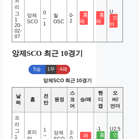
프
리
U
0
그
홈
홈
앙제
릴
0-
오
–
1
2
패
패
SCO
OSC
1
버
20-
02-
07
앙제SCO 최근 10경기
5승
1무
4패
앙제SCO 최근 10경기
스
핸
오
날
전
홈
원정
코
승/패
디
버/
짜
반
어
캡
언더
프
리
-1
U2.5
1
그
로리
앙제
2-
홈
언
–
패
1
0
앙
SCO