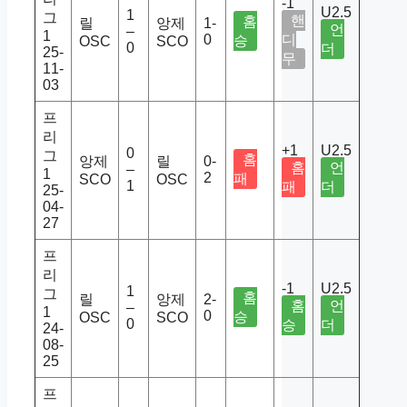
-1
U2.5
1
그
핸
홈
릴
앙제
1-
언
–
1
0
디
승
OSC
SCO
0
더
25-
무
11-
03
프
리
+1
U2.5
0
그
홈
앙제
릴
0-
홈
언
–
1
2
패
SCO
OSC
1
패
더
25-
04-
27
프
리
-1
U2.5
1
그
홈
릴
앙제
2-
홈
언
–
1
0
승
OSC
SCO
0
승
더
24-
08-
25
프