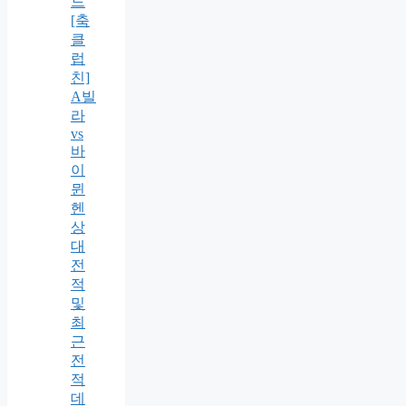
드
[축
클
럽
친]
A빌
라
vs
바
이
뮌
헨
상
대
전
적
및
최
근
전
적
데