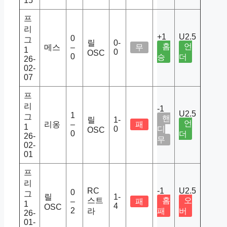
15
프
리
+1
U2.5
0
그
릴
0-
홈
언
메스
–
무
1
0
OSC
0
승
더
26-
02-
07
프
리
-1
U2.5
1
그
핸
릴
1-
언
리옹
–
패
1
0
디
OSC
0
더
26-
무
02-
01
프
리
RC
-1
U2.5
0
그
릴
1-
스트
홈
오
–
패
1
4
OSC
2
라
패
버
26-
01-