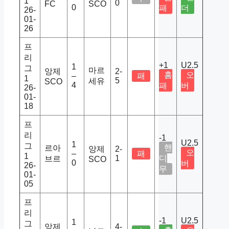
1
0
FC
SCO
0
패
더
26-
01-
26
프
리
+1
U2.5
1
그
마르
앙제
2-
홈
오
–
패
1
5
세유
SCO
4
패
버
26-
01-
18
프
리
-1
U2.5
1
그
핸
르아
앙제
2-
오
–
패
1
1
디
브르
SCO
0
버
26-
무
01-
05
프
리
-1
U2.5
1
그
앙제
4-