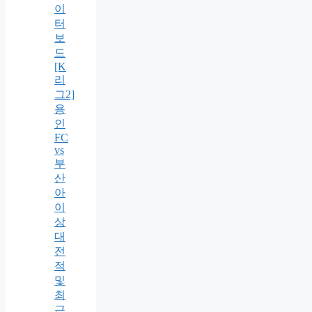
이
터
보
드
[K
리
그2]
용
인
FC
vs
부
산
아
이
상
대
전
적
및
최
근