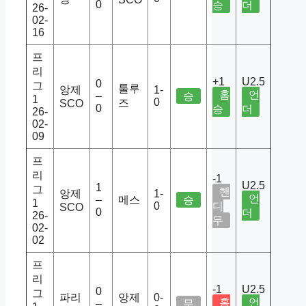
0
승
더
26-
02-
16
프
리
+1
U2.5
0
그
툴루
앙제
1-
홈
언
–
승
1
0
즈
SCO
0
승
더
26-
02-
09
프
리
-1
U2.5
1
그
핸
앙제
1-
언
–
메스
승
1
0
디
SCO
0
더
26-
무
02-
02
프
리
-1
U2.5
0
그
파리
앙제
0-
홈
언
–
무