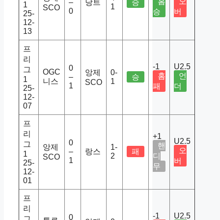
홈
오
–
낭트
승
1
1
SCO
0
승
버
25-
12-
13
프
리
-1
U2.5
0
그
OGC
앙제
0-
홈
언
–
승
1
니스
1
SCO
1
패
더
25-
12-
07
프
리
+1
U2.5
0
그
핸
앙제
1-
오
–
랑스
패
1
2
디
SCO
1
버
25-
무
12-
01
프
리
-1
U2.5
0
그