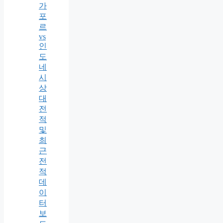
가
포
르
vs
인
도
네
시
상
대
전
적
및
최
근
전
적
데
이
터
보