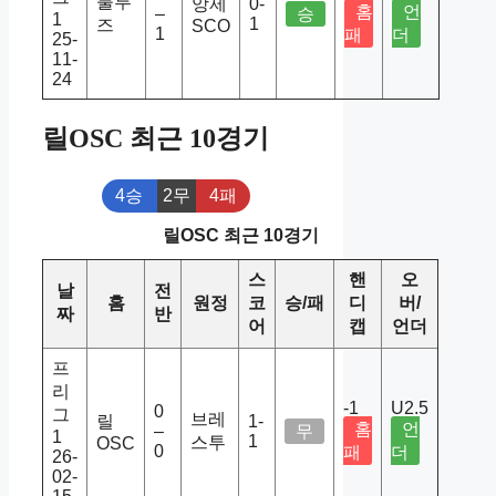
툴루
앙제
0-
홈
언
–
승
1
1
즈
SCO
1
패
더
25-
11-
24
릴OSC 최근 10경기
4승
2무
4패
릴OSC 최근 10경기
스
핸
오
날
전
홈
원정
코
승/패
디
버/
짜
반
어
캡
언더
프
리
-1
U2.5
0
그
브레
릴
1-
홈
언
–
무
1
1
스투
OSC
0
패
더
26-
02-