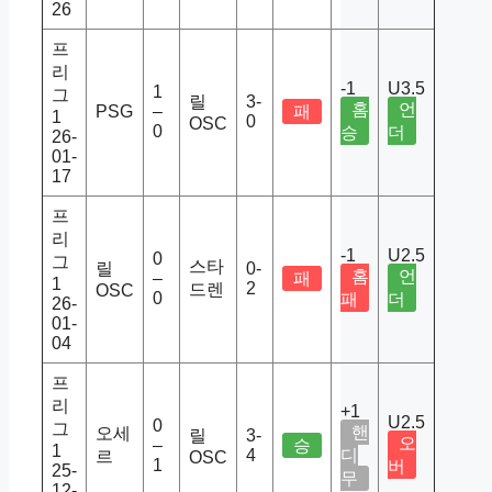
26
프
리
-1
U3.5
1
그
릴
3-
홈
언
PSG
–
패
1
0
OSC
0
승
더
26-
01-
17
프
리
-1
U2.5
0
그
스타
릴
0-
홈
언
–
패
1
2
드렌
OSC
0
패
더
26-
01-
04
프
리
+1
U2.5
0
그
핸
오세
릴
3-
오
–
승
1
4
디
르
OSC
1
버
25-
무
12-