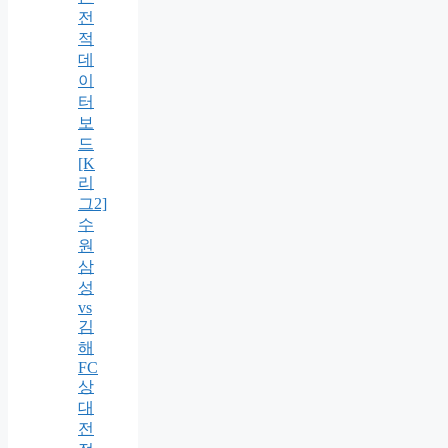
전
적
데
이
터
보
드
[K
리
그2]
수
원
삼
성
vs
김
해
FC
상
대
전