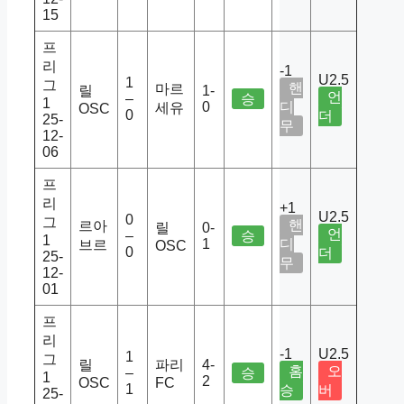
15
프
리
-1
U2.5
1
그
핸
마르
릴
1-
언
–
승
1
0
디
세유
OSC
0
더
25-
무
12-
06
프
리
+1
U2.5
0
그
핸
르아
릴
0-
언
–
승
1
1
디
브르
OSC
0
더
25-
무
12-
01
프
리
-1
U2.5
1
그
릴
파리
4-
홈
오
–
승
1
2
OSC
FC
1
승
버
25-