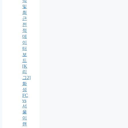
적
및
최
근
전
적
데
이
터
보
드
[K
리
그2]
화
성
FC
vs
서
울
이
랜