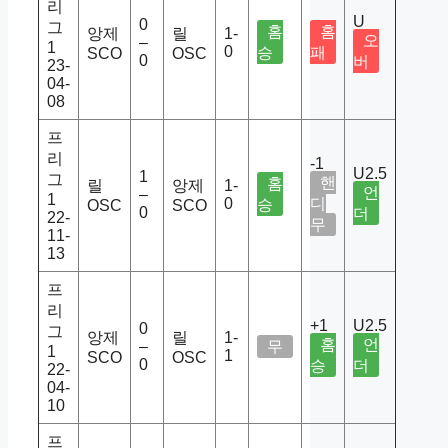
리
U
0
그
홈
홈
앙제
릴
1-
오
–
1
0
승
패
SCO
OSC
0
버
23-
04-
08
프
리
-1
U2.5
1
그
핸
홈
릴
앙제
1-
언
–
1
0
디
승
OSC
SCO
0
더
22-
무
11-
13
프
리
+1
U2.5
0
그
앙제
릴
1-
홈
언
–
무
1
1
SCO
OSC
0
승
더
22-
04-
10
프