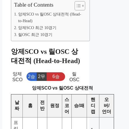
Table of Contents
앙제SCO vs 릴OSC 상대전적 (Head-
to-Head)
앙제SCO 최근 10경기
릴OSC 최근 10경기
앙제SCO vs 릴OSC 상
대전적 (Head-to-Head)
앙제
릴
2승
2무
6승
SCO
OSC
앙제SCO vs 릴OSC 상대전적
스
핸
오
날
전
홈
원정
코
승/패
디
버/
짜
반
어
캡
언더
프
리