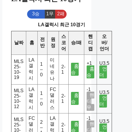
3승
1무
2패
LA갤럭시 최근 10경기
스
핸
오
전
원
날짜
홈
코
승/패
디
버/
반
정
어
캡
언더
LA
미
MLS
+1
U3.5
1
갤
네
홈
25-
2-
홈
언
–
럭
10-
1
유
승
0
승
더
19
시
나
LA
FC
-1
MLS
U3.5
1
갤
댈
핸
홈
25-
2-
언
–
10-
럭
러
1
디
승
0
더
12
시
스
무
FC
LA
-1
MLS
U3.5
2
댈
갤
핸
홈
25-
2-
언
–
10-
러
럭
1
디
승