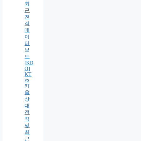
최
근
전
적
데
이
터
보
드
[KB
O]
KT
vs
키
움
상
대
전
적
및
최
근