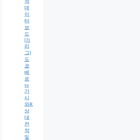
적
데
이
터
보
드
[J1
리
그]
도
쿄
베
르
vs
가
시
와R
상
대
전
적
및