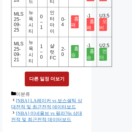
28
드
티
뉴
인
MLS
-1
U3.5
0
욕
터
홈
25-
0-
홈
오
–
09-
4
시
마
패
1
패
버
25
티
이
뉴
MLS
-1
U2.5
샬
1
욕
홈
25-
2-
홈
언
–
럿
09-
0
시
승
0
승
더
FC
21
티
다른 일정 더보기
Categories
미분류
[NBA] LA레이커 vs 보스셀틱 상
대전적 및 최근전적 데이터보드
[NBA] 미네울브 vs 필라76s 상대
전적 및 최근전적 데이터보드