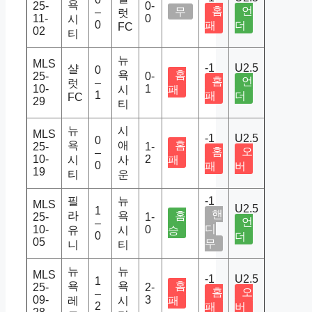
욕
25-
0-
홈
언
무
–
럿
11-
0
시
0
패
더
FC
02
티
뉴
MLS
-1
U2.5
샬
0
욕
홈
25-
0-
홈
언
–
럿
10-
1
시
패
1
패
더
FC
29
티
뉴
시
MLS
-1
U2.5
0
욕
애
홈
25-
1-
홈
오
–
10-
2
시
사
패
0
패
버
19
티
운
필
뉴
-1
MLS
U2.5
1
핸
라
욕
홈
25-
1-
언
–
디
10-
0
유
시
승
0
더
05
무
니
티
뉴
뉴
MLS
-1
U2.5
1
욕
욕
홈
25-
2-
홈
오
–
09-
3
레
시
패
2
패
버