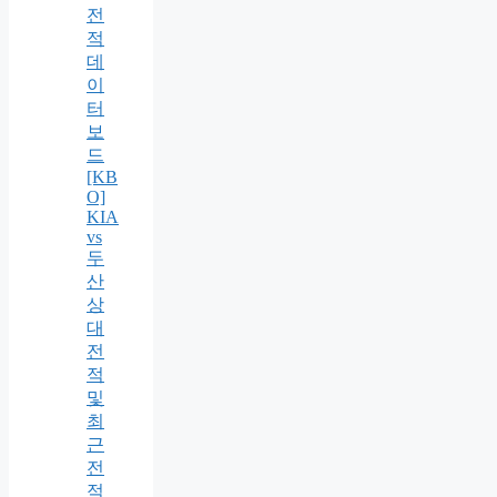
전
적
데
이
터
보
드
[KB
O]
KIA
vs
두
산
상
대
전
적
및
최
근
전
적