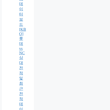
데
이
터
보
드
[KB
O]
롯
데
vs
NC
상
대
전
적
및
최
근
전
적
데
이