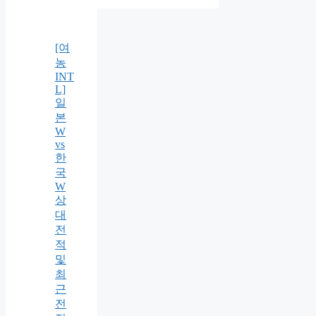
[여
농
INT
L]
일
본
W
vs
한
국
W
상
대
전
적
및
최
근
전