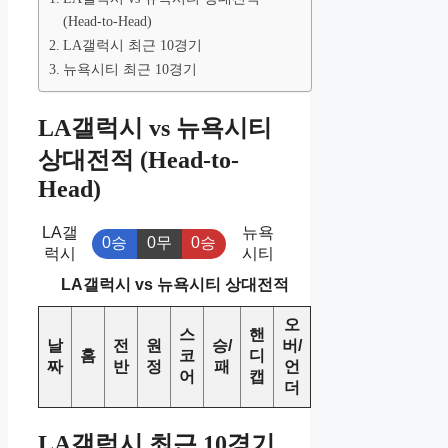
(Head-to-Head)
LA갤럭시 최근 10경기
뉴욕시티 최근 10경기
LA갤럭시 vs 뉴욕시티
상대전적 (Head-to-
Head)
LA갤
뉴욕
0승
0무
0승
럭시
시티
LA갤럭시 vs 뉴욕시티 상대전적
오
스
핸
날
전
원
승/
버/
홈
코
디
짜
반
정
패
언
어
캡
더
LA갤럭시 최근 10경기