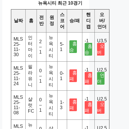
뉴욕시티 최근 10경기
스
핸
오
전
원
날짜
홈
코
승/패
디
버/
반
정
어
캡
언더
인
뉴
MLS
-1
U3.5
2
터
욕
홈
25-
5-
홈
오
–
11-
1
마
시
승
1
승
버
30
이
티
필
뉴
MLS
-1
U2.5
0
라
욕
홈
25-
0-
홈
언
–
11-
1
유
시
패
1
패
더
24
니
티
뉴
MLS
-1
U2.5
샬
0
욕
홈
25-
1-
홈
오
–
럿
11-
3
시
패
1
패
버
FC
08
티
뉴
MLS
-1
U2.5
샬
0