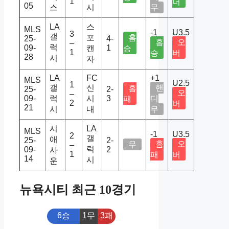
1
더
05
스
시
무
LA
스
MLS
-1
U3.5
3
갤
포
홈
25-
4-
홈
오
–
럭
09-
1
캔
승
1
승
버
28
시
자
LA
FC
+1
MLS
U2.5
1
갤
신
핸
홈
25-
2-
오
–
09-
럭
시
3
디
패
2
버
21
시
내
무
시
LA
MLS
-1
U3.5
2
갤
애
25-
2-
홈
오
무
–
럭
09-
2
사
1
패
버
14
시
운
뉴욕시티 최근 10경기
6승
1무
3패