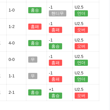
-1
U2.5
1-0
홈승
핸디무
언더
-1
U2.5
1-2
홈패
홈패
오버
-1
U2.5
프
4-0
홈승
홈승
오버
-1
U2.5
0-0
무
홈패
언더
-1
U2.5
프
1-1
무
홈패
언더
+1
U2.5
프
2-1
홈승
홈승
오버