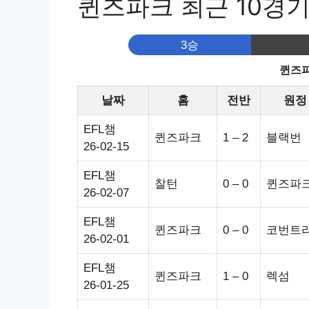
퀸즈파크 최근 10경
3승
퀸즈파
날짜
홈
전반
원정
EFL챔
퀸즈파크
1 – 2
블랙번
26-02-15
EFL챔
찰턴
0 – 0
퀸즈파
26-02-07
EFL챔
퀸즈파크
0 – 0
코번트
26-02-01
EFL챔
퀸즈파크
1 – 0
렉섬
26-01-25