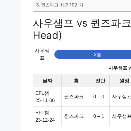
퀸즈파크 최근 10경기
사우샘프 vs 퀸즈파크 
Head)
사우샘
2승
프
사우샘프 
날짜
홈
전반
원정
EFL챔
퀸즈파크
0 – 0
사우샘
25-11-06
EFL챔
퀸즈파크
0 – 1
사우샘
23-12-24