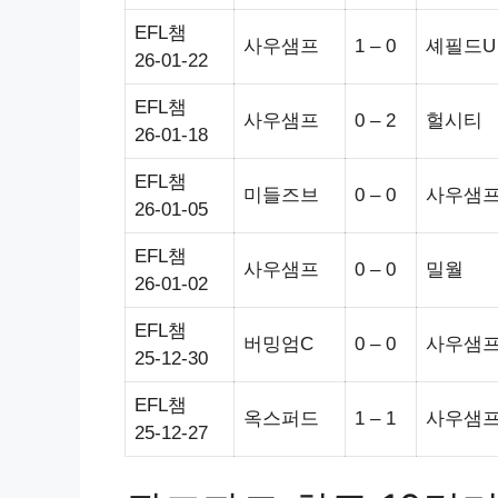
EFL챔
사우샘프
1 – 0
셰필드U
26-01-22
EFL챔
사우샘프
0 – 2
헐시티
26-01-18
EFL챔
미들즈브
0 – 0
사우샘
26-01-05
EFL챔
사우샘프
0 – 0
밀월
26-01-02
EFL챔
버밍엄C
0 – 0
사우샘
25-12-30
EFL챔
옥스퍼드
1 – 1
사우샘
25-12-27