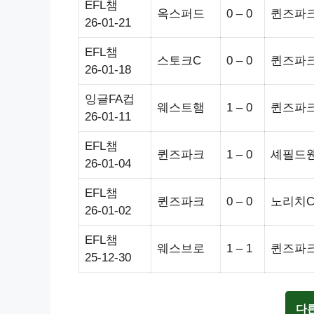
EFL챔
옥스퍼드
0 – 0
퀸즈파
26-01-21
EFL챔
스토크C
0 – 0
퀸즈파
26-01-18
잉글FA컵
웨스트햄
1 – 0
퀸즈파
26-01-11
EFL챔
퀸즈파크
1 – 0
셰필드
26-01-04
EFL챔
퀸즈파크
0 – 0
노리치
26-01-02
EFL챔
웨스브로
1 – 1
퀸즈파
25-12-30
다