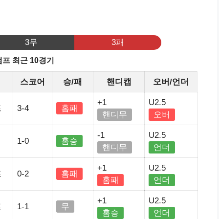
기
3무
3패
프 최근 10경기
스코어
승/패
핸디캡
오버/언더
+1
U2.5
프
3-4
홈패
핸디무
오버
-1
U2.5
1-0
홈승
핸디무
언더
+1
U2.5
프
0-2
홈패
홈패
언더
+1
U2.5
프
1-1
무
홈승
언더