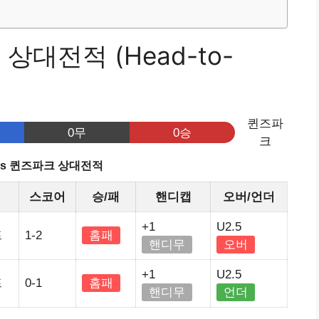
상대전적 (Head-to-
퀸즈파
0무
0승
크
vs 퀸즈파크 상대전적
스코어
승/패
핸디캡
오버/언더
+1
U2.5
프
1-2
홈패
핸디무
오버
+1
U2.5
프
0-1
홈패
핸디무
언더