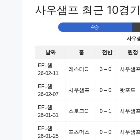
사우샘프 최근 10경
4승
사우샘
날짜
홈
전반
원정
EFL챔
레스터C
3 – 0
사우샘
26-02-11
EFL챔
사우샘프
0 – 0
왓포드
26-02-07
EFL챔
스토크C
0 – 1
사우샘
26-01-31
EFL챔
포츠머스
0 – 0
사우샘
26-01-25