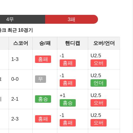
기
4무
3패
크 최근 10경기
스코어
승/패
핸디캡
오버/언더
-1
U2.5
1-3
홈패
홈패
오버
-1
U2.5
크
0-0
무
홈패
언더
+1
U2.5
리
2-1
홈승
홈승
오버
-1
U2.5
2-3
홈패
홈패
오버