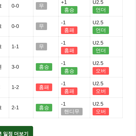
+1
U2.5
크
0-0
무
홈승
언더
-1
U2.5
크
0-0
무
홈패
언더
-1
U2.5
크
1-1
무
홈패
언더
-1
U2.5
웬
3-0
홈승
홈승
오버
-1
U2.5
C
1-2
홈패
홈패
오버
-1
U2.5
크
2-1
홈승
핸디무
오버
른 일정 더보기