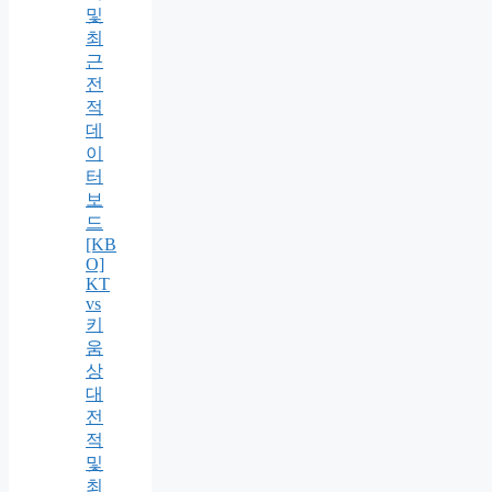
및
최
근
전
적
데
이
터
보
드
[KB
O]
KT
vs
키
움
상
대
전
적
및
최