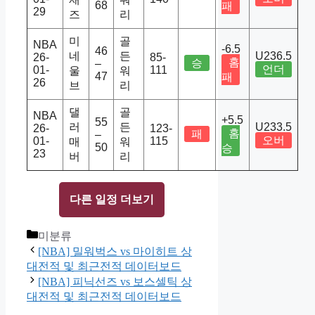
68
패
29
즈
리
미
골
NBA
-6.5
46
네
든
U236.5
26-
85-
홈
승
–
언더
01-
111
울
워
47
패
26
브
리
댈
골
NBA
+5.5
55
러
든
U233.5
26-
123-
홈
패
–
오버
01-
115
매
워
50
승
23
버
리
다른 일정 더보기
Categories
미분류
[NBA] 밀워벅스 vs 마이히트 상
대전적 및 최근전적 데이터보드
[NBA] 피닉선즈 vs 보스셀틱 상
대전적 및 최근전적 데이터보드