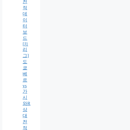
전
적
데
이
터
보
드
[J1
리
그]
도
쿄
베
르
vs
가
시
와R
상
대
전
적