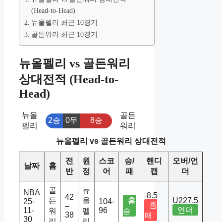
(Head-to-Head)
뉴올펠리 최근 10경기
골든워리 최근 10경기
뉴올펠리 vs 골든워리
상대전적 (Head-to-
Head)
뉴올
골든
2승
0무
8승
펠리
워리
뉴올펠리 vs 골든워리 상대전적
전
원
스코
승/
핸디
오버/언
날짜
홈
반
정
어
패
캡
더
골
뉴
NBA
-8.5
42
든
올
홈
U227.5
25-
104-
홈
–
언더
11-
96
워
펠
승
38
패
30
리
리