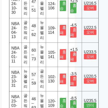
+2.5
47
든
올
홈
U216.5
24-
124-
홈
–
오버
10-
106
워
펠
승
51
승
30
리
리
골
뉴
NBA
-4.5
48
든
올
홈
U222.5
24-
109-
홈
–
오버
04-
114
워
펠
패
62
패
13
리
리
골
뉴
NBA
+1.5
60
든
올
홈
U233.5
24-
105-
홈
–
오버
01-
141
워
펠
패
73
패
11
리
리
뉴
골
NBA
-3.5
57
올
든
홈
U220.5
23-
102-
홈
–
오버
10-
130
펠
워
패
59
패
31
리
리
골
뉴
NBA
-8.5
46
든
올
홈
U235.5
23-
120-
홈
–
언더
03-
109
워
펠
승
63
승