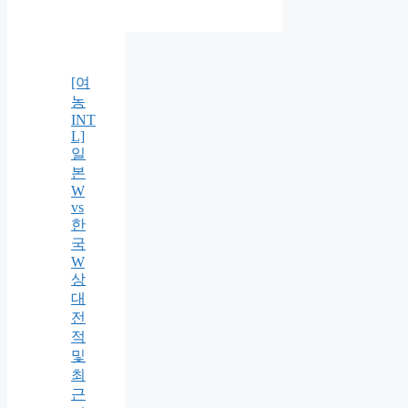
[여
농
INT
L]
일
본
W
vs
한
국
W
상
대
전
적
및
최
근