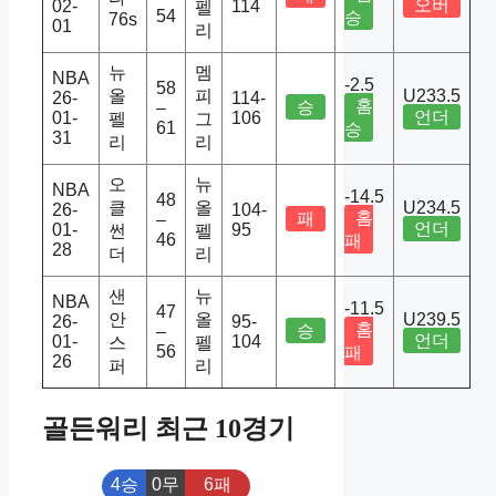
오버
02-
114
펠
54
승
76s
01
리
뉴
멤
NBA
-2.5
58
올
피
U233.5
26-
114-
홈
승
–
언더
01-
106
펠
그
61
승
31
리
리
오
뉴
NBA
-14.5
48
클
올
U234.5
26-
104-
홈
패
–
언더
01-
95
썬
펠
46
패
28
더
리
샌
뉴
NBA
-11.5
47
안
올
U239.5
26-
95-
홈
승
–
언더
01-
104
스
펠
56
패
26
퍼
리
골든워리 최근 10경기
4승
0무
6패