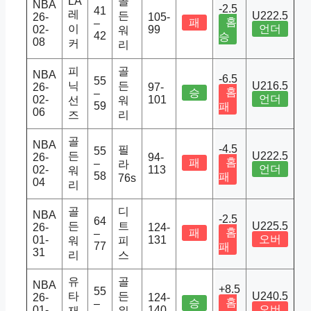
LA
골
NBA
-2.5
41
레
든
U222.5
26-
105-
홈
패
–
이
언더
02-
99
워
42
승
08
커
리
피
골
NBA
-6.5
55
닉
든
U216.5
26-
97-
홈
승
–
언더
02-
101
선
워
59
패
06
즈
리
골
NBA
-4.5
필
55
든
U222.5
26-
94-
홈
패
–
라
언더
02-
113
워
58
패
76s
04
리
골
디
NBA
-2.5
64
든
트
U225.5
26-
124-
홈
패
–
오버
01-
131
워
피
77
패
31
리
스
유
골
NBA
+8.5
55
타
든
U240.5
26-
124-
홈
승
–
오버
01-
140
재
워