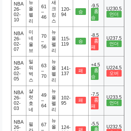
뉴
새
NBA
-9.5
61
올
크
U230.5
26-
120-
홈
승
–
언더
02-
94
펠
킹
46
승
10
리
스
미
뉴
NBA
-8.5
70
네
올
U237.5
26-
115-
홈
승
–
언더
02-
119
울
펠
56
패
07
브
리
밀
뉴
NBA
+4.5
63
워
올
U224.5
26-
141-
홈
패
–
오버
02-
137
벅
펠
70
승
05
스
리
샬
뉴
NBA
-7.5
49
럿
올
U233.5
26-
102-
홈
패
–
언더
02-
95
호
펠
64
패
03
네
리
뉴
NBA
-5.5
필
67
올
U232.5
26-
124-
홈
패
–
라