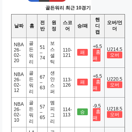
골든워리 최근 10경기
핸
전
원
스코
오버/언
날짜
홈
승/패
디
반
정
어
더
캡
골
보
NBA
+6.5
51
든
스
U214.5
26-
110-
홈
패
–
오버
02-
121
워
셀
74
패
20
리
틱
골
샌
NBA
+6.5
67
든
안
U220.5
26-
113-
홈
패
–
오버
02-
126
워
스
63
패
12
리
퍼
골
멤
NBA
-9.5
57
든
피
U218.5
26-
114-
홈
승
–
오버
02-
113
워
그
65
패
10
리
리