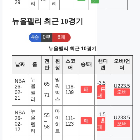
29
리
리
뉴올펠리 최근 10경기
4승
0무
6패
뉴올펠리 최근 10경기
전
원
스코
핸디
오버/언
날짜
홈
승/패
반
정
어
캡
더
뉴
밀
NBA
-3.5
65
올
워
U223.5
26-
118-
홈
패
–
오버
02-
139
펠
벅
71
패
21
리
스
뉴
마
NBA
-1.5
55
올
이
U233.5
26-
111-
홈
패
–
오버
02-
123
펠
히
58
패
12
리
트