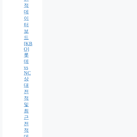
적
데
이
터
보
드
[KB
O]
롯
데
vs
NC
상
대
전
적
및
최
근
전
적
데