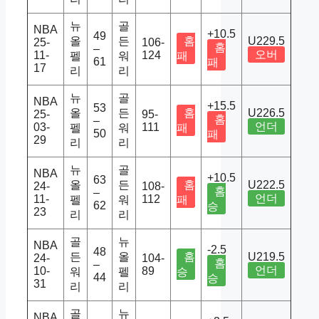
뉴
골
NBA
+10.5
49
올
든
홈
U229.5
25-
106-
홈
–
오버
11-
124
펠
워
패
61
패
17
리
리
뉴
골
NBA
+15.5
53
올
든
홈
U226.5
25-
95-
홈
–
언더
03-
111
펠
워
패
50
패
29
리
리
뉴
골
NBA
+10.5
63
올
든
홈
U222.5
24-
108-
홈
–
언더
11-
112
펠
워
패
62
승
23
리
리
골
뉴
NBA
-2.5
48
든
올
홈
U219.5
24-
104-
홈
–
언더
10-
89
워
펠
승
44
승
31
리
리
골
뉴
NBA