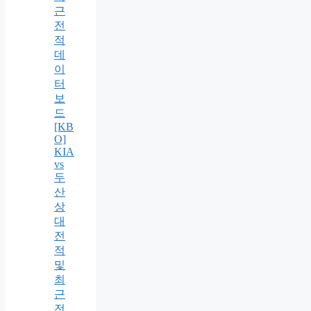
근
전
적
데
이
터
보
드
[KB
O]
KIA
vs
두
산
상
대
전
적
및
최
근
전