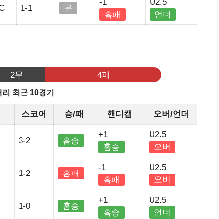
-1
U2.5
C
1-1
무
홈패
언더
기
2무
4패
리 최근 10경기
스코어
승/패
핸디캡
오버/언더
+1
U2.5
3-2
홈승
홈승
오버
-1
U2.5
1-2
홈패
홈패
오버
+1
U2.5
1-0
홈승
홈승
언더