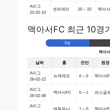
A리그
센트매리
20 – 15
맥아서
22-02-10
맥아서FC 최근 10경
3승
맥아서
날짜
홈
전반
원정
A리그
뉴캐제츠
0 – 0
맥아서F
26-02-22
A리그
맥아서FC
0 – 1
퍼스글
26-02-06
A리그
애들유나
1 – 0
맥아서F