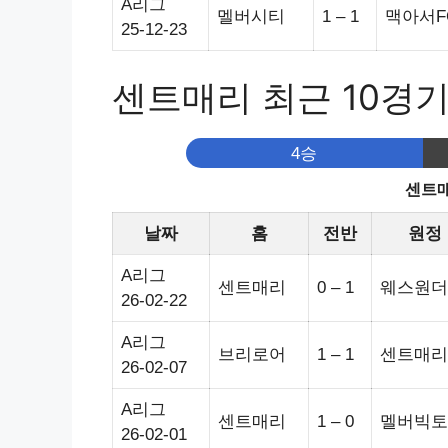
A리그
멜버시티
1 – 1
맥아서F
25-12-23
센트매리 최근 10경
4승
센트매
날짜
홈
전반
원정
A리그
센트매리
0 – 1
웨스원더
26-02-22
A리그
브리로어
1 – 1
센트매리
26-02-07
A리그
센트매리
1 – 0
멜버빅토
26-02-01