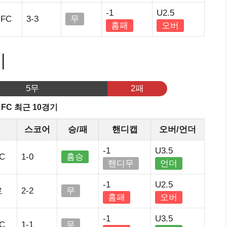
-1
U2.5
FC
3-3
무
홈패
오버
기
5무
2패
FC 최근 10경기
스코어
승/패
핸디캡
오버/언더
-1
U3.5
C
1-0
홈승
핸디무
언더
-1
U2.5
로
2-2
무
홈패
오버
-1
U3.5
C
1-1
무