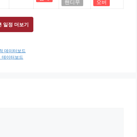
핸디무
오버
른 일정 더보기
전적 데이터보드
전적 데이터보드