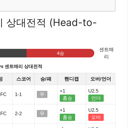
 상대전적 (Head-to-
센트매
4승
리
vs 센트매리 상대전적
정
스코어
승/패
핸디캡
오버/언더
+1
U2.5
FC
1-1
무
홈승
언더
+1
U2.5
FC
2-2
무
홈승
오버