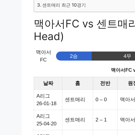
센트매리 최근 10경기
맥아서FC vs 센트매리
Head)
맥아서
2승
4무
FC
맥아서FC 
날짜
홈
전반
원
A리그
센트매리
0 – 0
맥아서
26-01-18
A리그
센트매리
2 – 1
맥아서
25-04-20