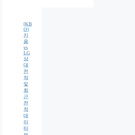
[KB
O]
키
움
vs
LG
상
대
전
적
및
최
근
전
적
데
이
터
보