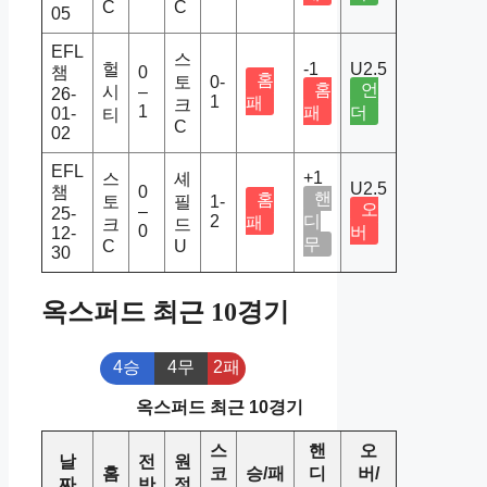
C
C
05
EFL
스
헐
-1
U2.5
챔
0
홈
토
0-
홈
언
시
–
26-
1
패
크
1
패
더
01-
티
C
02
EFL
+1
스
셰
U2.5
챔
0
핸
홈
토
필
1-
오
–
25-
2
디
패
크
드
0
버
12-
무
C
U
30
옥스퍼드 최근 10경기
4승
4무
2패
옥스퍼드 최근 10경기
스
핸
오
날
전
원
홈
코
승/패
디
버/
짜
반
정