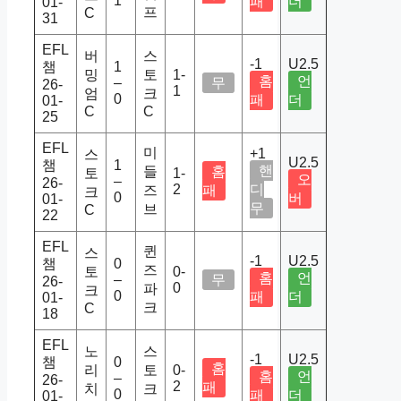
1
패
더
01-
프
C
31
EFL
버
스
-1
U2.5
챔
1
밍
토
1-
홈
언
–
무
26-
1
엄
크
0
패
더
01-
C
C
25
EFL
미
+1
스
U2.5
챔
1
핸
들
홈
토
1-
오
–
26-
2
디
즈
패
크
0
버
01-
무
브
C
22
EFL
퀸
스
-1
U2.5
챔
0
즈
토
0-
홈
언
–
무
26-
0
파
크
0
패
더
01-
크
C
18
EFL
노
스
-1
U2.5
챔
0
홈
리
토
0-
홈
언
–
26-
2
패
치
크
0
패
더
01-