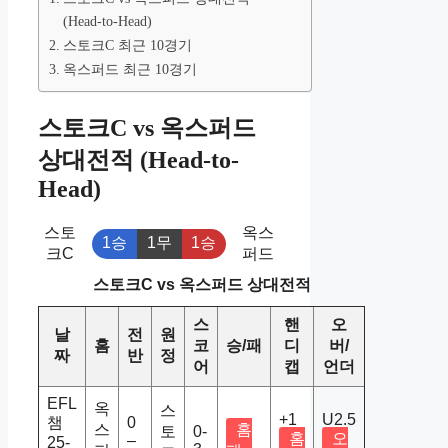
(Head-to-Head)
스토크C 최근 10경기
옥스퍼드 최근 10경기
스토크C vs 옥스퍼드
상대전적 (Head-to-
Head)
스토
옥스
1승
1무
1승
크C
퍼드
스토크C vs 옥스퍼드 상대전적
스
핸
오
날
전
원
홈
코
승/패
디
버/
짜
반
정
어
캡
언더
EFL
옥
스
+1
U2.5
챔
0
스
홈
토
0-
홈
오
–
25-