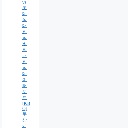
vs
롯
데
상
대
전
적
및
최
근
전
적
데
이
터
보
드
[KB
O]
두
산
vs