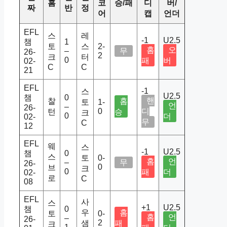
홈
코
승/패
디
버/
짜
반
정
어
캡
언더
EFL
스
레
-1
U2.5
챔
1
토
스
2-
홈
오
–
무
26-
2
크
터
0
패
버
02-
C
C
21
EFL
-1
스
U2.5
챔
0
핸
찰
홈
토
1-
언
–
26-
0
디
턴
승
크
0
더
02-
무
C
12
EFL
웨
스
-1
U2.5
챔
0
스
토
0-
홈
언
–
무
26-
0
브
크
0
패
더
02-
로
C
08
EFL
사
스
+1
U2.5
챔
0
우
홈
토
0-
홈
언
–
26-
2
샘
패
크