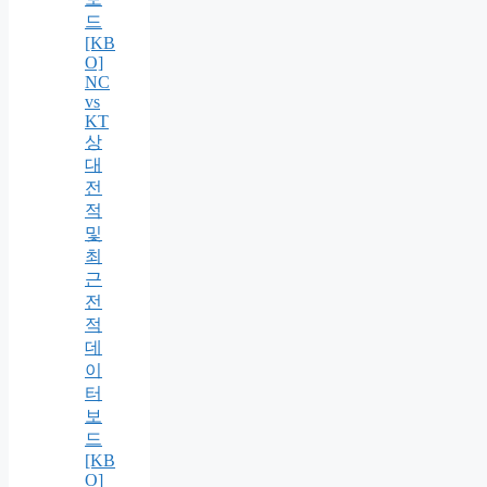
드
[KB
O]
NC
vs
KT
상
대
전
적
및
최
근
전
적
데
이
터
보
드
[KB
O]