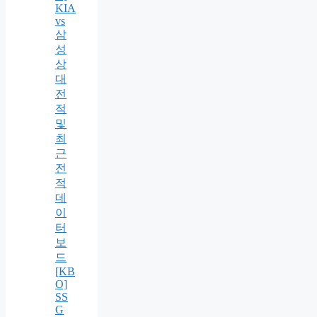
KIA
vs
삼
성
상
대
전
적
및
최
근
전
적
데
이
터
보
드
[KB
O]
SS
G