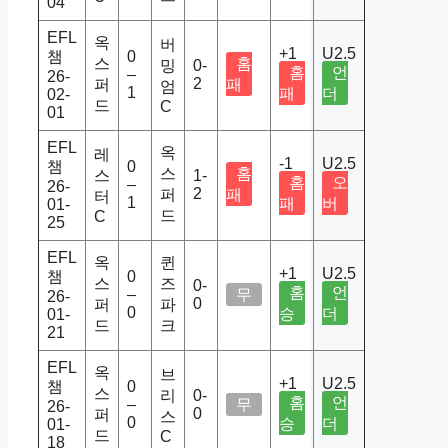
04
EFL
옥
버
+1
U2.5
챔
0
스
홈
밍
0-
홈
언
–
26-
2
퍼
패
엄
1
패
더
02-
드
C
01
EFL
옥
레
-1
U2.5
챔
0
스
홈
스
1-
홈
오
–
26-
2
퍼
패
터
1
패
버
01-
드
C
25
EFL
옥
퀸
+1
U2.5
챔
0
스
즈
0-
홈
언
–
무
26-
0
퍼
파
0
승
더
01-
드
크
21
EFL
옥
브
+1
U2.5
챔
0
스
리
0-
홈
언
–
무
26-
0
퍼
스
0
승
더
01-
드
C
18