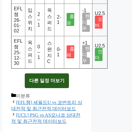
EFL
입
옥
-1
U2.5
챔
2
핸
스
스
홈
2-
오
–
26-
1
디
위
퍼
승
1
버
01-
무
치
드
02
EFL
옥
+1
스
U2.5
챔
0
핸
스
홈
완
0-
언
–
25-
1
디
퍼
패
지
1
더
12-
무
드
C
30
다른 일정 더보기
Categories
미분류
[EFL챔] 셰필드U vs 코번트리 상
대전적 및 최근전적 데이터보드
[UCL] PSG vs AS모나코 상대전
적 및 최근전적 데이터보드