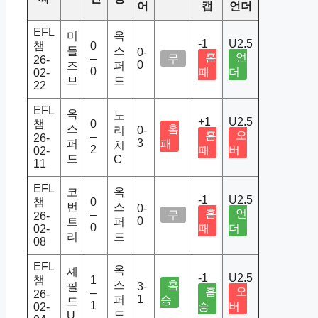
어
캡
언더
EFL
미
옥
-1
U2.5
챔
0
들
스
0-
홈
언
–
무
26-
0
즈
퍼
0
패
더
02-
브
드
22
EFL
옥
노
+1
U2.5
챔
0
스
홈
리
0-
홈
오
–
26-
3
퍼
패
치
2
패
버
02-
드
C
11
EFL
코
옥
-1
U2.5
챔
0
번
스
0-
홈
언
–
무
26-
0
트
퍼
0
패
더
02-
리
드
08
EFL
옥
셰
-1
U2.5
챔
1
스
홈
필
3-
홈
오
–
26-
1
퍼
승
드
1
승
버
02-
드
U