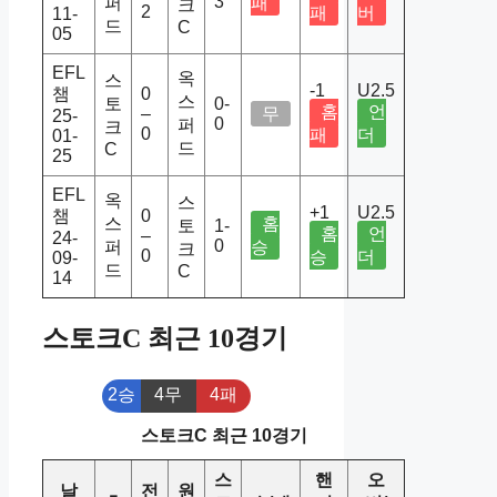
3
퍼
패
크
2
패
버
11-
드
C
05
EFL
옥
스
-1
U2.5
챔
0
스
토
0-
홈
언
–
무
25-
0
퍼
크
0
패
더
01-
드
C
25
EFL
옥
스
+1
U2.5
챔
0
스
홈
토
1-
홈
언
–
24-
0
퍼
승
크
0
승
더
09-
드
C
14
스토크C 최근 10경기
2승
4무
4패
스토크C 최근 10경기
스
핸
오
날
전
원