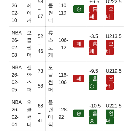
58
+6.5
U222.5
26-
레
클
110-
–
승
홈
오
02-
이
썬
119
67
패
버
10
커
더
NBA
오
휴
52
-3.5
U213.5
26-
클
스
106-
–
패
홈
오
02-
썬
로
112
46
패
버
08
더
케
NBA
샌
오
73
-9.5
U219.5
26-
안
클
116-
–
패
홈
오
02-
스
썬
106
58
승
버
05
퍼
더
NBA
오
올
68
-10.5
U221.5
26-
클
랜
128-
–
승
홈
언
02-
썬
매
92
41
승
더
04
더
직