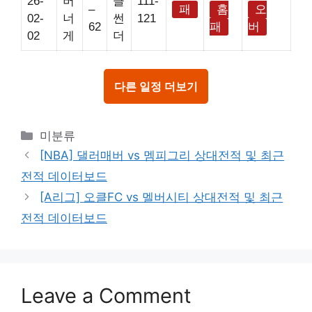
26-
버
클
111-
–
패
홈
오
02-
너
썬
121
62
패
버
02
게
더
다른 일정 더보기
Categories
미분류
[NBA] 댈러매버 vs 멤피그리 상대전적 및 최근
전적 데이터보드
[A리그] 오클FC vs 멜버시티 상대전적 및 최근
전적 데이터보드
Leave a Comment