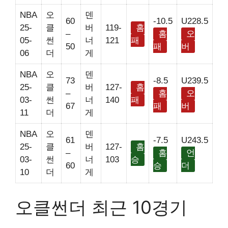
NBA
오
덴
60
-10.5
U228.5
25-
클
버
119-
홈
–
홈
오
05-
썬
너
121
패
50
패
버
06
더
게
NBA
오
덴
73
-8.5
U239.5
25-
클
버
127-
홈
–
홈
오
03-
썬
너
140
패
67
패
버
11
더
게
NBA
오
덴
61
-7.5
U243.5
25-
클
버
127-
홈
–
홈
언
03-
썬
너
103
승
60
승
더
10
더
게
오클썬더 최근 10경기