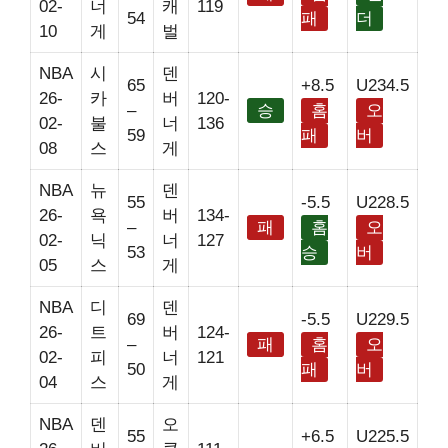
02-
너
캐
119
54
패
더
10
게
벌
NBA
시
덴
65
+8.5
U234.5
26-
카
버
120-
–
승
홈
오
02-
불
너
136
59
패
버
08
스
게
NBA
뉴
덴
55
-5.5
U228.5
26-
욕
버
134-
–
패
홈
오
02-
닉
너
127
53
승
버
05
스
게
NBA
디
덴
69
-5.5
U229.5
26-
트
버
124-
–
패
홈
오
02-
피
너
121
50
패
버
04
스
게
NBA
덴
오
55
+6.5
U225.5