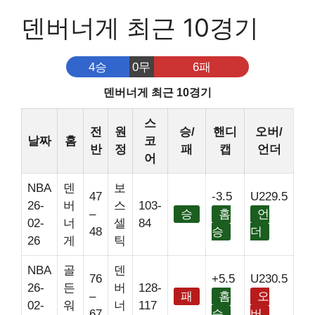
덴버너게 최근 10경기
4승
0무
6패
덴버너게 최근 10경기
스
전
원
승/
핸디
오버/
날짜
홈
코
반
정
패
캡
언더
어
NBA
덴
보
47
-3.5
U229.5
26-
버
스
103-
–
승
홈
언
02-
너
셀
84
48
승
더
26
게
틱
NBA
골
덴
76
+5.5
U230.5
26-
든
버
128-
–
패
홈
오
02-
워
너
117
67
승
버