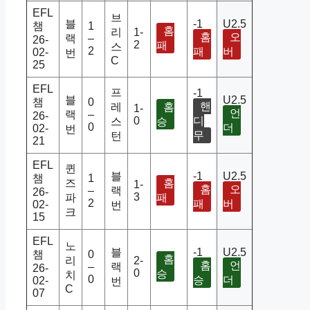
EFL
브
블
-1
U2.5
챔
1
홈
리
1-
홈
오
랙
–
26-
2
패
스
2
패
버
02-
번
C
25
EFL
프
-1
블
U2.5
챔
0
핸
레
홈
1-
언
랙
–
26-
0
디
스
승
0
더
02-
번
무
턴
21
EFL
퀸
블
-1
U2.5
챔
1
즈
홈
1-
홈
오
–
랙
26-
3
파
패
2
패
버
02-
번
크
15
EFL
노
블
-1
U2.5
챔
0
홈
리
2-
홈
언
–
랙
26-
0
승
치
0
승
더
02-
번
C
07