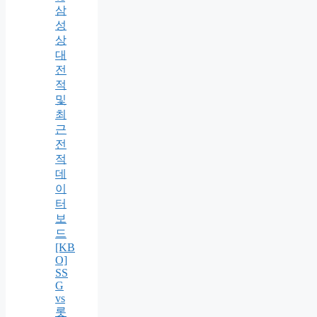
삼
성
상
대
전
적
및
최
근
전
적
데
이
터
보
드
[KB
O]
SS
G
vs
롯