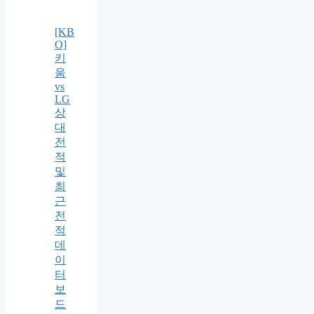
[KB
O]
키
움
vs
LG
상
대
전
적
및
최
근
전
적
데
이
터
보
드