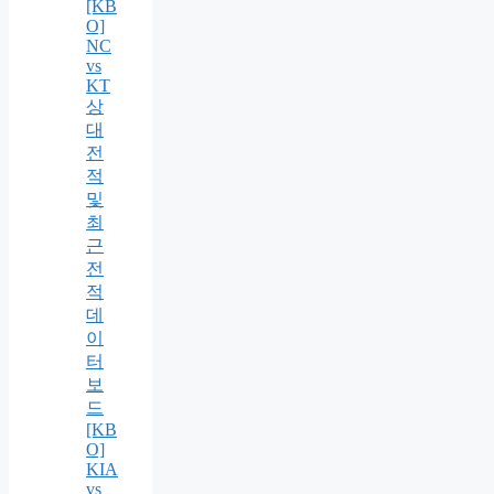
[KB
O]
NC
vs
KT
상
대
전
적
및
최
근
전
적
데
이
터
보
드
[KB
O]
KIA
vs