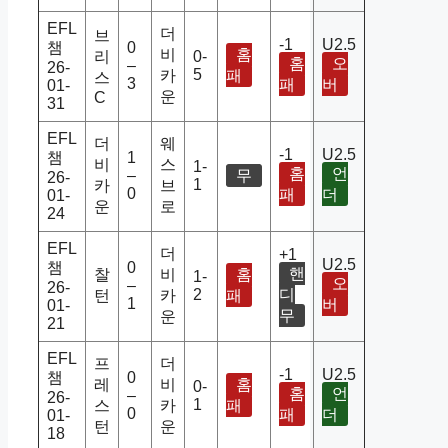
EFL
더
브
-1
U2.5
챔
0
비
홈
리
0-
홈
오
–
26-
5
카
패
스
3
패
버
01-
운
C
31
EFL
더
웨
-1
U2.5
챔
1
비
스
1-
홈
언
–
무
26-
1
카
브
0
패
더
01-
운
로
24
EFL
더
+1
U2.5
챔
0
핸
찰
비
홈
1-
오
–
26-
2
디
턴
카
패
1
버
01-
무
운
21
EFL
프
더
-1
U2.5
챔
0
레
비
홈
0-
홈
언
–
26-
1
스
카
패
0
패
더
01-
턴
운
18