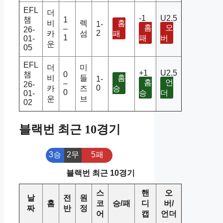
EFL
더
-1
U2.5
챔
1
비
렉
홈
1-
홈
오
–
26-
2
카
섬
패
1
패
버
01-
운
05
EFL
더
미
+1
U2.5
챔
0
비
들
홈
1-
홈
언
–
26-
0
카
즈
승
0
승
더
01-
운
브
02
블랙번 최근 10경기
3승
2무
5패
블랙번 최근 10경기
스
핸
오
날
전
원
홈
코
승/패
디
버/
짜
반
정
어
캡
언더