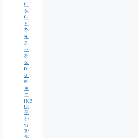
데
상
대
전
적
및
최
근
전
적
데
이
터
보
드
[KB
O]
두
산
vs
한
화