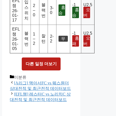
EFL
입
블
-1
U2.5
챔
2
스
홈
3-
홈
오
–
랙
26-
0
위
승
0
승
버
01-
번
치
17
EFL
블
-1
U2.5
챔
1
찰
2-
홈
오
랙
–
무
26-
2
턴
2
패
버
01-
번
05
다른 일정 더보기
Categories
미분류
[A리그] 맥아서FC vs 웨스원더
상대전적 및 최근전적 데이터보드
[EFL챔] 레스터C vs 노리치C 상
대전적 및 최근전적 데이터보드