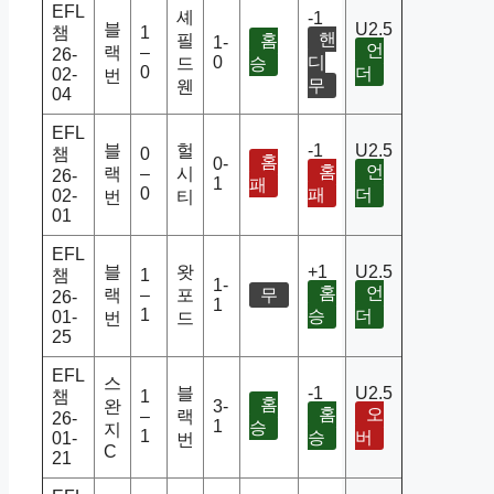
EFL
셰
-1
블
U2.5
챔
1
핸
필
홈
1-
언
랙
–
26-
0
디
드
승
0
더
02-
번
무
웬
04
EFL
블
헐
-1
U2.5
챔
0
홈
0-
홈
언
랙
–
시
26-
1
패
0
패
더
02-
번
티
01
EFL
블
왓
+1
U2.5
챔
1
1-
홈
언
랙
–
포
무
26-
1
1
승
더
01-
번
드
25
EFL
스
블
-1
U2.5
챔
1
홈
완
3-
홈
오
–
랙
26-
1
승
지
1
승
버
01-
번
C
21