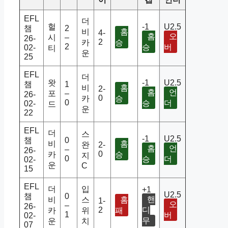
EFL
더
헐
-1
U2.5
챔
2
비
홈
4-
홈
오
시
–
26-
2
카
승
2
승
버
02-
티
운
25
EFL
더
왓
-1
U2.5
챔
1
비
홈
2-
홈
언
포
–
26-
0
카
승
0
승
더
02-
드
운
22
EFL
더
스
-1
U2.5
챔
0
비
홈
완
2-
홈
언
–
26-
0
카
승
지
0
승
더
02-
운
C
15
EFL
더
입
+1
U2.5
챔
0
핸
비
스
홈
1-
오
–
26-
2
디
카
위
패
1
버
02-
무
운
치
07