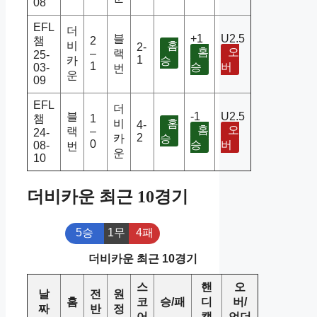
08
EFL
더
블
+1
U2.5
챔
2
비
홈
2-
홈
오
–
랙
25-
1
카
승
1
승
버
03-
번
운
09
EFL
더
블
-1
U2.5
챔
1
비
홈
4-
홈
오
랙
–
24-
2
카
승
0
승
버
08-
번
운
10
더비카운 최근 10경기
5승
1무
4패
더비카운 최근 10경기
스
핸
오
날
전
원
홈
코
승/패
디
버/
짜
반
정
어
캡
언더