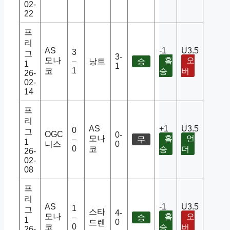
02-
22
프
리
AS
-1
U3.5
3
그
3-
모나
홈
오
–
낭트
승
1
1
1
코
승
버
26-
02-
14
프
리
AS
+1
U3.5
0
그
OGC
0-
모나
홈
언
–
무
1
니스
0
0
코
승
더
26-
02-
08
프
리
AS
-1
U3.5
1
그
스타
4-
모나
홈
오
–
승
1
0
드렌
0
코
승
버
26-