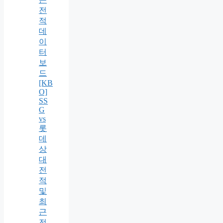
전
적
데
이
터
보
드
[KB
O]
SS
G
vs
롯
데
상
대
전
적
및
최
근
전