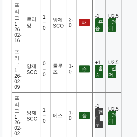
프
리
-1
U2.5
1
그
로리
앙제
2-
홈
언
–
패
1
0
앙
SCO
0
승
더
26-
02-
16
프
리
+1
U2.5
0
그
툴루
앙제
1-
홈
언
–
승
1
0
즈
SCO
0
승
더
26-
02-
09
프
리
-1
U2.5
1
그
핸
앙제
1-
언
–
메스
승
1
0
디
SCO
0
더
26-
무
02-
02