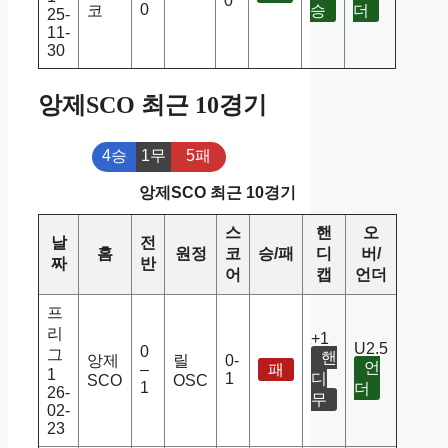
0
0
코
승
더
25-
11-
30
앙제SCO 최근 10경기
4승
1무
5패
앙제SCO 최근 10경기
스
핸
오
날
전
홈
원정
코
승/패
디
버/
짜
반
어
캡
언더
프
리
+1
U2.5
0
그
핸
앙제
릴
0-
언
–
패
1
1
디
SCO
OSC
1
더
26-
무
02-
23