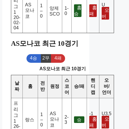
리
AS
U
1
그
홈
홈
앙제
1-
모나
오
–
1
0
승
패
SCO
0
코
버
20-
02-
04
AS모나코 최근 10경기
4승
2무
4패
AS모나코 최근 10경기
스
핸
오
날
전
홈
원정
코
승/패
디
버/
짜
반
어
캡
언더
프
리
AS
-1
U3.5
1
그
2-
모나
홈
오
랑스
–
승
1
3
0
코
패
버
26-