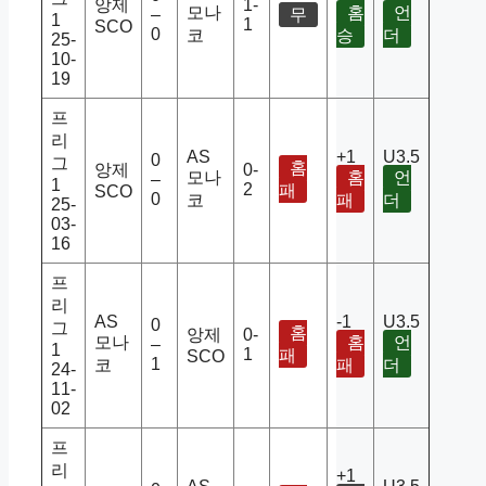
앙제
1-
모나
홈
언
–
무
1
1
SCO
0
코
승
더
25-
10-
19
프
리
AS
+1
U3.5
0
그
홈
앙제
0-
모나
홈
언
–
1
2
패
SCO
0
코
패
더
25-
03-
16
프
리
AS
-1
U3.5
0
그
홈
앙제
0-
모나
홈
언
–
1
1
패
SCO
1
코
패
더
24-
11-
02
프
리
+1