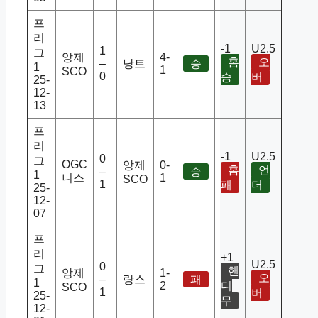
프
리
-1
U2.5
1
그
앙제
4-
홈
오
–
낭트
승
1
1
SCO
0
승
버
25-
12-
13
프
리
-1
U2.5
0
그
OGC
앙제
0-
홈
언
–
승
1
니스
1
SCO
1
패
더
25-
12-
07
프
리
+1
U2.5
0
그
핸
앙제
1-
오
–
랑스
패
1
2
디
SCO
1
버
25-
무
12-