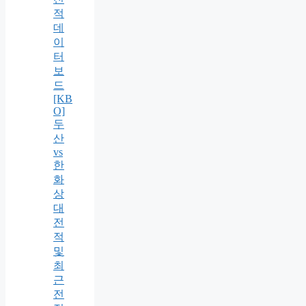
적
데
이
터
보
드
[KB
O]
두
산
vs
한
화
상
대
전
적
및
최
근
전