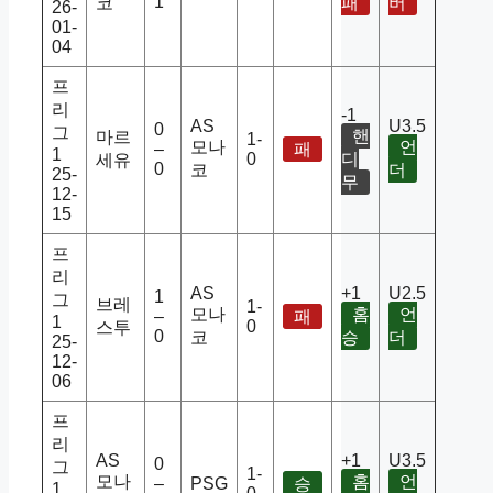
1
코
패
버
26-
01-
04
프
리
-1
AS
U3.5
0
그
핸
마르
1-
모나
언
–
패
1
0
디
세유
0
코
더
25-
무
12-
15
프
리
AS
+1
U2.5
1
그
브레
1-
모나
홈
언
–
패
1
0
스투
0
코
승
더
25-
12-
06
프
리
AS
+1
U3.5
0
그
1-
모나
홈
언
–
PSG
승
1