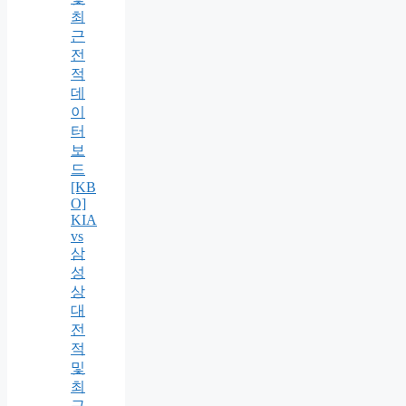
최
근
전
적
데
이
터
보
드
[KB
O]
KIA
vs
삼
성
상
대
전
적
및
최
근