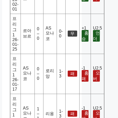
02-
01
프
리
AS
+1
U2.5
0
그
르아
0-
모나
홈
언
–
무
1
0
브르
0
코
승
더
26-
01-
25
프
리
AS
-1
U2.5
0
그
로리
1-
모나
홈
오
–
패
1
3
앙
0
코
패
버
26-
01-
17
프
리
AS
-1
U2.5
1
그
1-
모나
홈
오
–
리옹
패
1
3