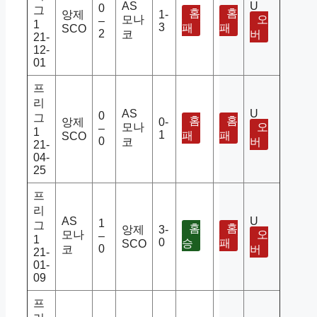
AS
U
0
그
홈
홈
앙제
1-
모나
오
–
1
3
패
패
SCO
2
코
버
21-
12-
01
프
리
AS
U
0
그
홈
홈
앙제
0-
모나
오
–
1
1
패
패
SCO
0
코
버
21-
04-
25
프
리
AS
U
1
그
홈
홈
앙제
3-
모나
오
–
1
0
승
패
SCO
0
코
버
21-
01-
09
프