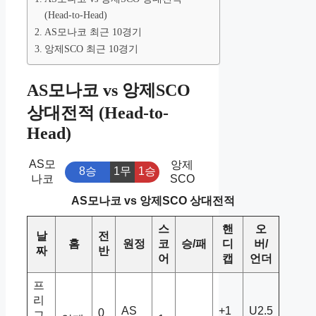
(Head-to-Head)
AS모나코 최근 10경기
앙제SCO 최근 10경기
AS모나코 vs 앙제SCO
상대전적 (Head-to-
Head)
AS모
앙제
8승
1무
1승
나코
SCO
AS모나코 vs 앙제SCO 상대전적
스
핸
오
날
전
홈
원정
코
승/패
디
버/
짜
반
어
캡
언더
프
리
AS
+1
U2.5
0
그