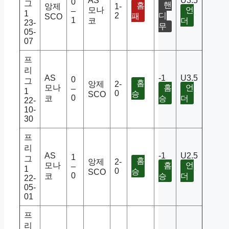
AS
U3.5
0
그
핸
홈
앙제
1-
모나
언
–
1
2
디
패
SCO
1
코
더
23-
무
05-
07
프
리
AS
-1
U3.5
0
그
홈
앙제
2-
모나
홈
언
–
1
0
승
SCO
0
코
승
더
22-
10-
30
프
리
AS
-1
U2.5
1
그
홈
앙제
2-
모나
홈
언
–
1
0
승
SCO
0
코
승
더
22-
05-
01
프
리