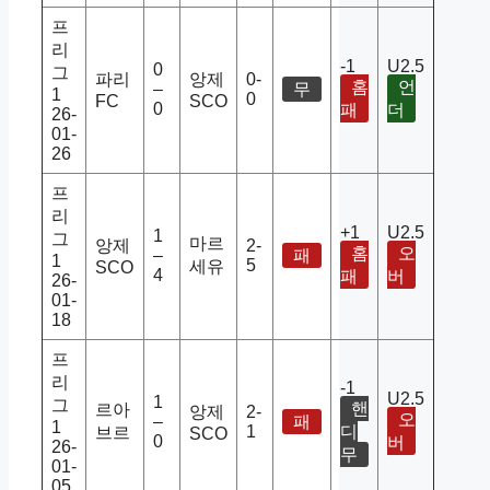
프
리
-1
U2.5
0
그
파리
앙제
0-
홈
언
–
무
1
0
FC
SCO
0
패
더
26-
01-
26
프
리
+1
U2.5
1
그
마르
앙제
2-
홈
오
–
패
1
5
세유
SCO
4
패
버
26-
01-
18
프
리
-1
U2.5
1
그
핸
르아
앙제
2-
오
–
패
1
1
디
브르
SCO
0
버
26-
무
01-
05