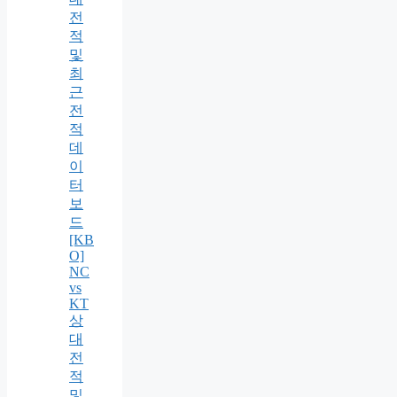
전
적
및
최
근
전
적
데
이
터
보
드
[KB
O]
NC
vs
KT
상
대
전
적
및