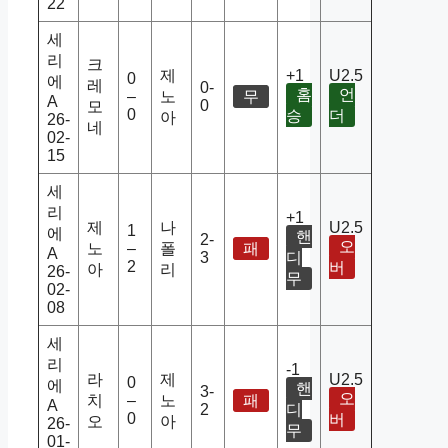
22
세
리
크
제
+1
U2.5
0
에
레
0-
홈
언
–
노
무
A
0
모
0
승
더
아
26-
네
02-
15
세
리
+1
제
나
U2.5
1
에
핸
2-
오
노
–
폴
패
A
3
디
2
버
아
리
26-
무
02-
08
세
리
-1
라
제
U2.5
0
에
핸
3-
오
치
–
노
패
A
2
디
0
버
오
아
26-
무
01-