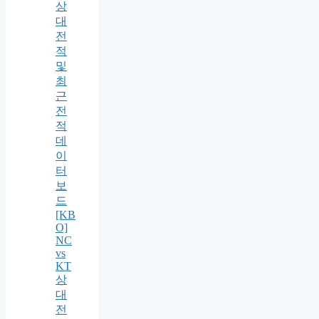
상
대
전
적
및
최
근
전
적
데
이
터
보
드
[KB
O]
NC
vs
KT
상
대
전