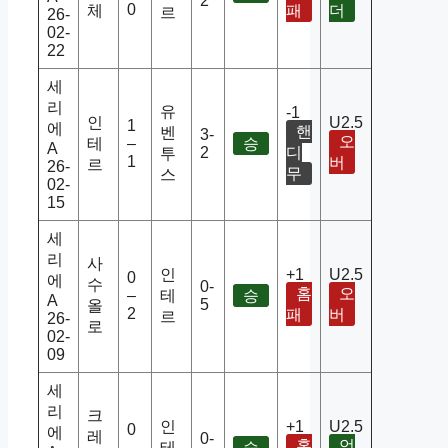
2
0
체
패
더
르
26-
02-
22
세
리
유
-1
인
U2.5
1
에
핸
벤
3-
오
테
–
승
A
2
디
투
1
버
르
26-
무
스
02-
15
세
리
사
인
+1
U2.5
0
에
수
0-
홈
오
–
테
승
A
5
올
2
패
버
르
26-
로
02-
09
세
리
크
인
+1
U2.5
0
에
레
0-
홈
언
–
테
승