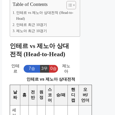
Table of Contents
인테르 vs 제노아 상대전적 (Head-to-
Head)
인테르 최근 10경기
제노아 최근 10경기
인테르 vs 제노아 상대
전적 (Head-to-Head)
인테
제노
7승
3무
0승
르
아
인테르 vs 제노아 상대전적
스
핸
오
날
전
원
홈
코
승/패
디
버/
짜
반
정
어
캡
언더
세