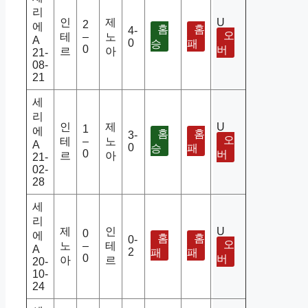
리
인
제
U
2
에
홈
홈
4-
오
테
–
노
A
0
승
패
0
버
르
아
21-
08-
21
세
리
인
제
U
1
에
홈
홈
3-
오
테
–
노
A
0
승
패
0
버
르
아
21-
02-
28
세
리
제
인
U
0
에
홈
홈
0-
오
노
–
테
A
2
패
패
0
버
아
르
20-
10-
24