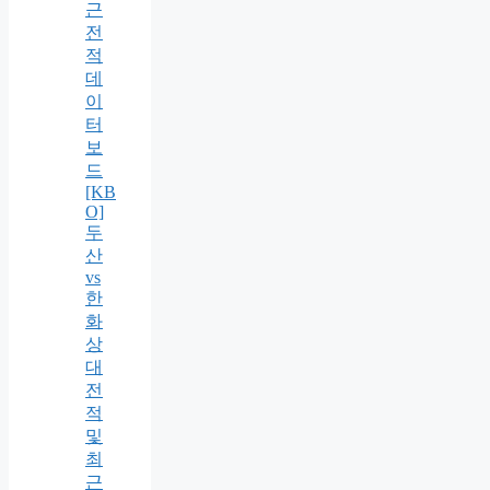
근
전
적
데
이
터
보
드
[KB
O]
두
산
vs
한
화
상
대
전
적
및
최
근