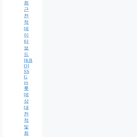
최
근
전
적
데
이
터
보
드
[KB
O]
SS
G
vs
롯
데
상
대
전
적
및
최