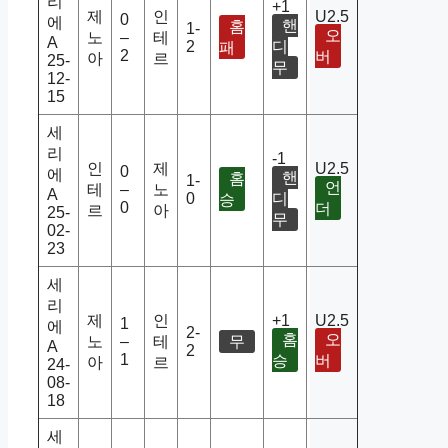
리
+1
제
인
U2.5
0
에
핸
홈
1-
오
노
–
테
A
2
디
패
2
버
아
르
25-
무
12-
15
세
리
-1
인
제
U2.5
0
에
핸
홈
1-
언
테
–
노
A
0
디
승
0
더
르
아
25-
무
02-
23
세
리
제
인
+1
U2.5
1
에
2-
홈
오
노
–
테
무
A
2
1
승
버
아
르
24-
08-
18
세