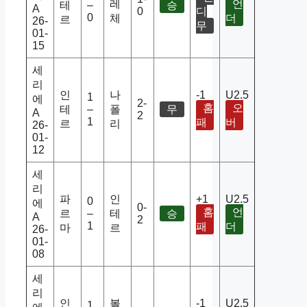
레
언
테
–
승
A
0
디
0
체
더
르
26-
무
01-
15
세
리
인
나
-1
U2.5
1
에
2-
홈
오
테
–
폴
무
A
2
1
패
버
르
리
26-
01-
12
세
리
파
인
+1
U2.5
0
에
0-
홈
언
르
–
테
승
A
2
1
패
더
마
르
26-
01-
08
세
리
인
볼
-1
U2.5
1