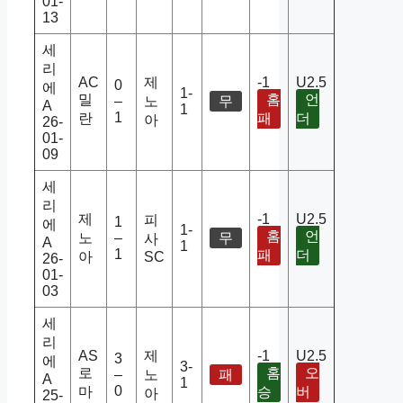
01-
13
세
리
AC
제
-1
U2.5
0
에
1-
밀
홈
언
–
노
무
A
1
1
란
패
더
아
26-
01-
09
세
리
제
-1
U2.5
피
1
에
1-
홈
언
노
–
무
사
A
1
1
패
더
아
SC
26-
01-
03
세
리
AS
제
-1
U2.5
3
에
3-
로
홈
오
–
노
패
A
1
0
마
승
버
아
25-