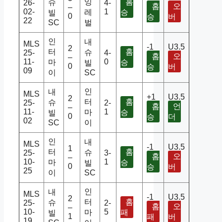
잉
홈
슈
26-
4-
홈
오
–
02-
1
레
승
빌
0
승
버
22
SC
벌
인
내
MLS
-1
U3.5
2
터
홈
슈
25-
4-
홈
오
–
11-
0
마
승
빌
0
승
버
09
이
SC
인
내
MLS
+1
U3.5
2
터
홈
슈
25-
2-
홈
언
–
11-
1
마
승
빌
0
승
더
02
SC
이
인
내
MLS
-1
U3.5
1
터
홈
슈
25-
3-
홈
오
–
10-
1
마
승
빌
0
승
버
25
이
SC
인
내
MLS
-1
U3.5
2
터
홈
슈
25-
2-
홈
오
–
10-
5
마
패
빌
1
패
버
19