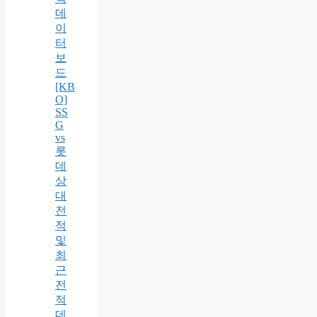
데
이
터
보
드
[KB
O]
SS
G
vs
롯
데
상
대
전
적
및
최
근
전
적
데