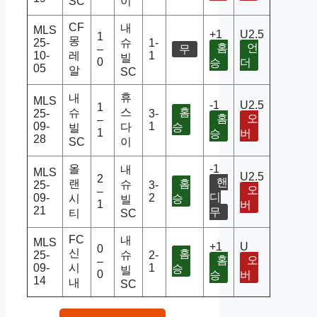
SC
이
CF
내
MLS
+1
U2.5
1
몽
25-
슈
1-
홈
언
–
무
10-
레
1
빌
0
승
더
05
알
SC
휴
내
MLS
-1
U2.5
1
스
홈
슈
25-
3-
홈
오
–
09-
1
다
승
빌
1
승
버
28
SC
이
올
-1
내
MLS
U2.5
2
핸
랜
홈
슈
25-
3-
오
–
디
09-
2
시
승
빌
1
버
21
무
티
SC
FC
내
MLS
+1
U
0
신
홈
25-
슈
2-
홈
오
–
09-
시
1
승
빌
0
승
버
14
내
SC