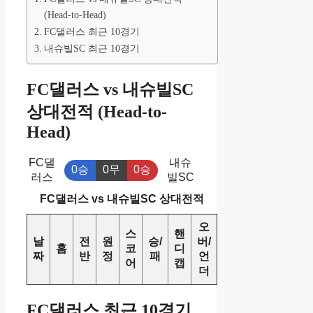
(Head-to-Head)
FC댈러스 최근 10경기
내슈빌SC 최근 10경기
FC댈러스 vs 내슈빌SC
상대전적 (Head-to-
Head)
FC댈
내슈
0승
0무
0승
러스
빌SC
FC댈러스 vs 내슈빌SC 상대전적
오
스
핸
날
전
원
승/
버/
홈
코
디
짜
반
정
패
언
어
캡
더
FC댈러스 최근 10경기