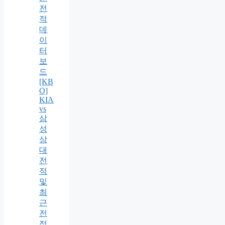
전
적
데
이
터
보
드
[KB
O]
KIA
vs
삼
성
상
대
전
적
및
최
근
전
적