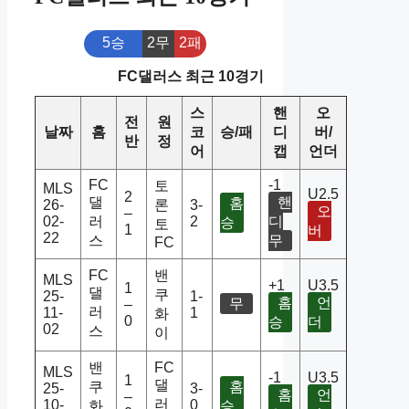
5승
2무
2패
FC댈러스 최근 10경기
스
핸
오
전
원
날짜
홈
코
승/패
디
버/
반
정
어
캡
언더
FC
-1
토
MLS
U2.5
2
댈
핸
홈
26-
론
3-
오
–
02-
러
2
디
승
토
1
버
22
스
무
FC
FC
밴
MLS
+1
U3.5
1
댈
쿠
25-
1-
홈
언
무
–
러
11-
1
화
0
승
더
02
스
이
밴
FC
MLS
-1
U3.5
1
댈
쿠
홈
25-
3-
홈
언
–
러
10-
0
화
승