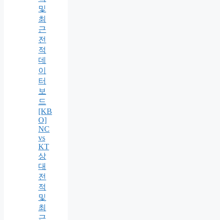
및
최
근
전
적
데
이
터
보
드
[KB
O]
NC
vs
KT
상
대
전
적
및
최
근