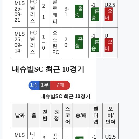
FC
콜
MLS
-1
U2.5
2
댈
로
홈
25-
3-
홈
오
–
러
09-
1
래
승
1
승
버
21
스
피
FC
오
MLS
-1
U
1
댈
홈
25-
스
2-
홈
오
–
09-
러
0
승
틴
0
승
버
14
스
FC
내슈빌SC 최근 10경기
1승
1무
7패
내슈빌SC 최근 10경기
스
핸
오
전
원
날짜
홈
코
승/패
디
버/
반
정
어
캡
언더
뉴
내
MLS
-1
U2.5
3