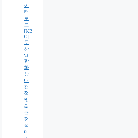
이
터
보
드
[KB
O]
두
산
vs
한
화
상
대
전
적
및
최
근
전
적
데