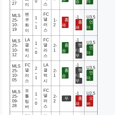
0
승
더
27
스
이
밴
FC
MLS
-1
U3.5
1
댈
쿠
홈
25-
1-
홈
언
–
러
10-
2
화
패
1
패
더
19
스
이
LA
FC
-1
MLS
U3.5
1
갤
댈
핸
홈
25-
2-
언
–
10-
럭
러
1
디
승
0
더
12
시
스
무
FC
LA
-1
MLS
U3.5
2
댈
갤
핸
홈
25-
2-
언
–
10-
러
럭
1
디
승
1
더
05
스
시
무
포
FC
MLS
-1
U2.5
1
댈
틀
25-
2-
홈
오
무
–
러
09-
2
팀
0
패
버
28
스
버