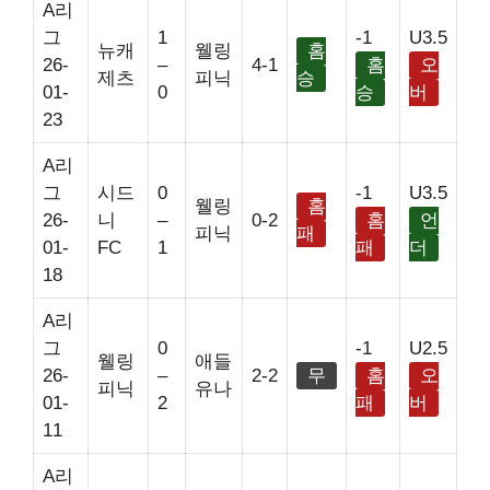
A리
그
1
-1
U3.5
뉴캐
웰링
홈
26-
–
4-1
홈
오
제츠
피닉
승
01-
0
승
버
23
A리
그
시드
0
-1
U3.5
웰링
홈
26-
니
–
0-2
홈
언
피닉
패
01-
FC
1
패
더
18
A리
그
0
-1
U2.5
웰링
애들
26-
–
2-2
무
홈
오
피닉
유나
01-
2
패
버
11
A리