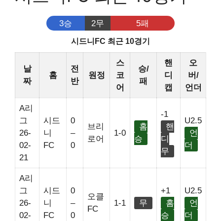
3승
2무
5패
시드니FC 최근 10경기
스
핸
오
날
전
승/
홈
원정
코
디
버/
짜
반
패
어
캡
언더
A리
-1
그
시드
0
U2.5
브리
홈
핸
26-
니
–
1-0
언
로어
승
디
02-
FC
0
더
무
21
A리
그
시드
0
+1
U2.5
오클
26-
니
–
1-1
무
홈
언
FC
02-
FC
0
승
더