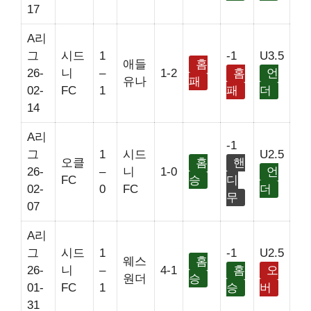
17
A리
그
시드
1
-1
U3.5
애들
홈
26-
니
–
1-2
홈
언
유나
패
02-
FC
1
패
더
14
A리
-1
그
1
시드
U2.5
오클
홈
핸
26-
–
니
1-0
언
FC
승
디
02-
0
FC
더
무
07
A리
그
시드
1
-1
U2.5
웨스
홈
26-
니
–
4-1
홈
오
원더
승
01-
FC
1
승
버
31