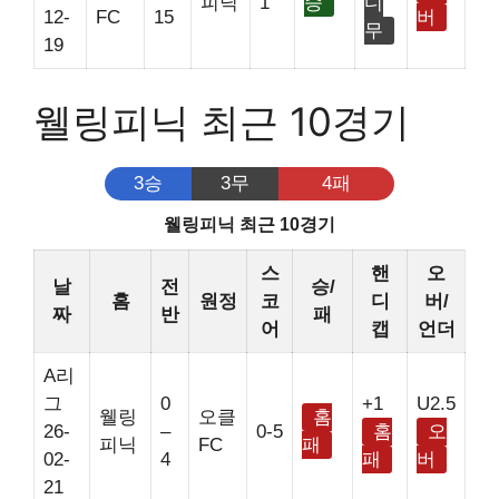
피닉
1
승
디
12-
FC
15
버
무
19
웰링피닉 최근 10경기
3승
3무
4패
웰링피닉 최근 10경기
스
핸
오
날
전
승/
홈
원정
코
디
버/
짜
반
패
어
캡
언더
A리
그
0
+1
U2.5
웰링
오클
홈
26-
–
0-5
홈
오
피닉
FC
패
02-
4
패
버
21