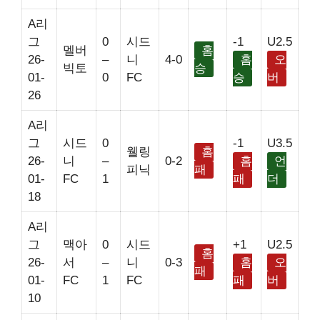
A리
그
0
시드
-1
U2.5
멜버
홈
26-
–
니
4-0
홈
오
빅토
승
01-
0
FC
승
버
26
A리
그
시드
0
-1
U3.5
웰링
홈
26-
니
–
0-2
홈
언
피닉
패
01-
FC
1
패
더
18
A리
그
맥아
0
시드
+1
U2.5
홈
26-
서
–
니
0-3
홈
오
패
01-
FC
1
FC
패
버
10