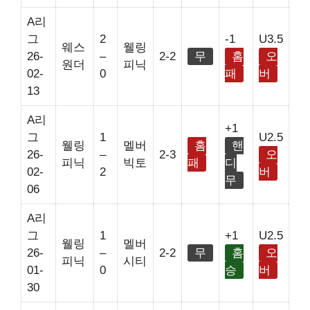
A리
그
2
-1
U3.5
웨스
웰링
26-
–
2-2
무
홈
오
원더
피닉
02-
0
패
버
13
A리
+1
그
1
U2.5
웰링
멜버
홈
핸
26-
–
2-3
오
피닉
빅토
패
디
02-
2
버
무
06
A리
그
1
+1
U2.5
웰링
멜버
26-
–
2-2
무
홈
오
피닉
시티
01-
0
승
버
30