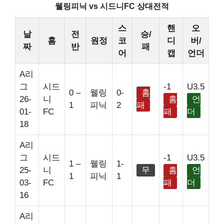
웰링피닉 vs 시드니FC 상대전적
스
핸
오
날
전
승/
홈
원정
코
디
버/
짜
반
패
어
캡
언더
A리
그
시드
-1
U3.5
0 –
웰링
0-
홈
26-
니
홈
언
1
피닉
2
패
01-
FC
패
더
18
A리
그
시드
-1
U3.5
1 –
웰링
1-
25-
니
무
홈
언
1
피닉
1
03-
FC
패
더
16
A리