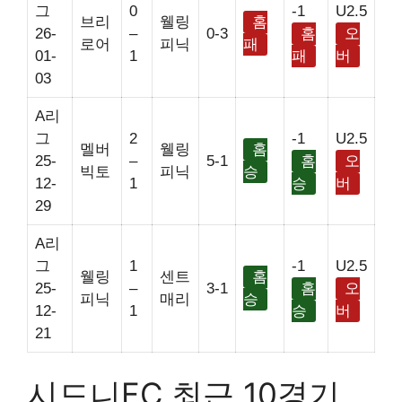
그
0
-1
U2.5
브리
웰링
홈
26-
–
0-3
홈
오
로어
피닉
패
01-
1
패
버
03
A리
그
2
-1
U2.5
멜버
웰링
홈
25-
–
5-1
홈
오
빅토
피닉
승
12-
1
승
버
29
A리
그
1
-1
U2.5
웰링
센트
홈
25-
–
3-1
홈
오
피닉
매리
승
12-
1
승
버
21
시드니FC 최근 10경기