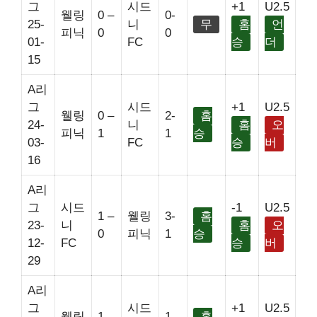
그
시드
+1
U2.5
웰링
0 –
0-
25-
니
무
홈
언
피닉
0
0
01-
FC
승
더
15
A리
그
시드
+1
U2.5
웰링
0 –
2-
홈
24-
니
홈
오
피닉
1
1
승
03-
FC
승
버
16
A리
그
시드
-1
U2.5
1 –
웰링
3-
홈
23-
니
홈
오
0
피닉
1
승
12-
FC
승
버
29
A리
그
시드
+1
U2.5
웰링
1 –
1-
홈