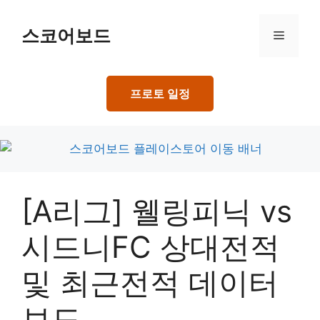
Skip
to
스코어보드
Menu
content
프로토 일정
[A리그] 웰링피닉 vs
시드니FC 상대전적
및 최근전적 데이터
보드