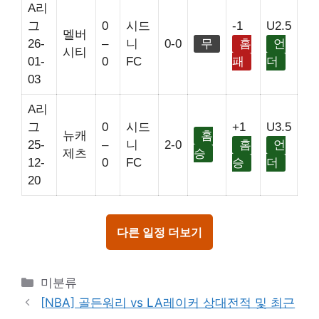
A리
그
0
시드
-1
U2.5
멜버
26-
–
니
0-0
무
홈
언
시티
01-
0
FC
패
더
03
A리
그
0
시드
+1
U3.5
뉴캐
홈
25-
–
니
2-0
홈
언
제츠
승
12-
0
FC
승
더
20
다른 일정 더보기
Categories
미분류
[NBA] 골든워리 vs LA레이커 상대전적 및 최근