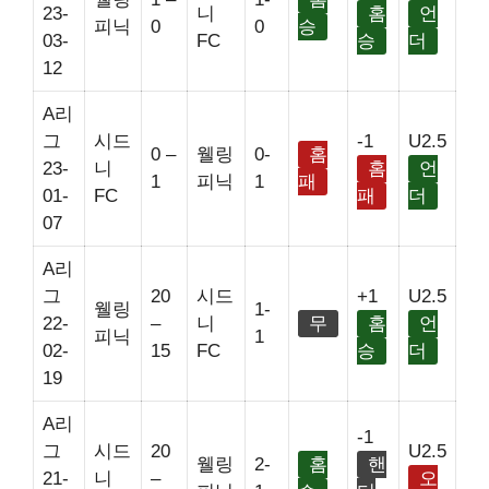
23-
니
홈
언
피닉
0
0
승
03-
FC
승
더
12
A리
그
시드
-1
U2.5
0 –
웰링
0-
홈
23-
니
홈
언
1
피닉
1
패
01-
FC
패
더
07
A리
그
20
시드
+1
U2.5
웰링
1-
22-
–
니
무
홈
언
피닉
1
02-
15
FC
승
더
19
A리
-1
그
시드
20
U2.5
웰링
2-
홈
핸
21-
니
–
오