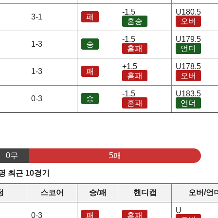
-1.5
U180.5
3-1
패
홈승
오버
-1.5
U179.5
1-3
승
홈패
언더
+1.5
U178.5
1-3
패
홈패
오버
-1.5
U183.5
0-3
승
홈패
언더
0무
5패
 최근 10경기
정
스코어
승/패
핸디캡
오버/언
U
0-3
패
홈패