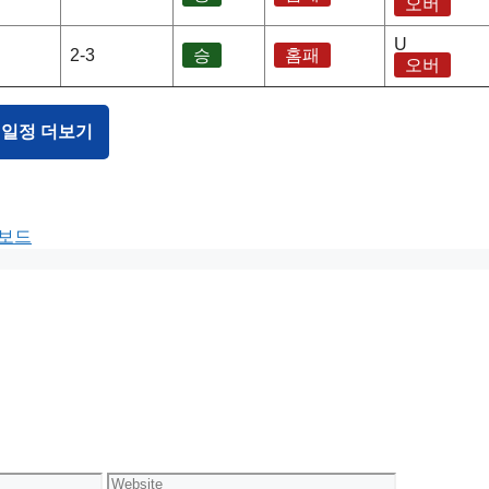
오버
U
2-3
승
홈패
오버
 일정 더보기
터보드
Website