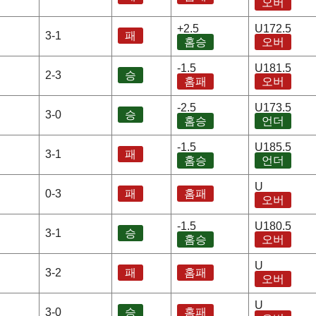
오버
+2.5
U172.5
3-1
패
홈승
오버
-1.5
U181.5
2-3
승
홈패
오버
-2.5
U173.5
3-0
승
홈승
언더
-1.5
U185.5
3-1
패
홈승
언더
U
0-3
패
홈패
오버
-1.5
U180.5
3-1
승
홈승
오버
U
3-2
패
홈패
오버
U
3-0
승
홈패