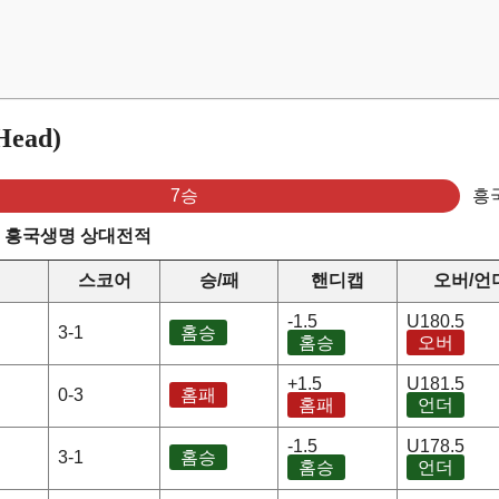
ead)
7승
흥
s 흥국생명 상대전적
스코어
승/패
핸디캡
오버/언
-1.5
U180.5
3-1
홈승
홈승
오버
+1.5
U181.5
0-3
홈패
홈패
언더
-1.5
U178.5
3-1
홈승
홈승
언더