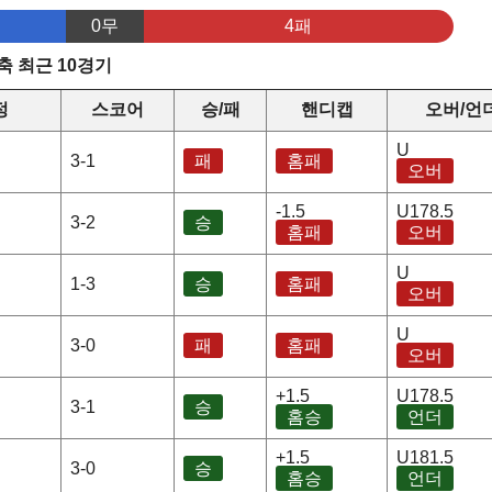
0무
4패
 최근 10경기
정
스코어
승/패
핸디캡
오버/언
U
3-1
패
홈패
오버
-1.5
U178.5
3-2
승
홈패
오버
U
1-3
승
홈패
오버
U
3-0
패
홈패
오버
+1.5
U178.5
3-1
승
홈승
언더
+1.5
U181.5
3-0
승
홈승
언더