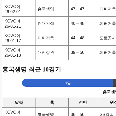
KOVO여
흥국생명
47 – 47
페퍼저축
26-02-01
KOVO여
현대건설
40 – 48
페퍼저축
26-01-21
KOVO여
페퍼저축
44 – 48
도로공사
26-01-17
KOVO여
대전정관
39 – 50
페퍼저축
26-01-13
흥국생명 최근 10경기
5승
흥국생명
날짜
홈
전반
원
KOVO여
흥국생명
36 – 50
GS칼텍