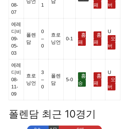
닝언
담
08-
1
패
버
07
에레
디비
0
U
폴렌
흐로
홈
홈
09-
–
0-1
오
담
닝언
패
패
05-
0
버
03
에레
디비
3
U
흐로
폴렌
홈
홈
08-
–
5-0
오
닝언
담
승
패
11-
0
버
09
폴렌담 최근 10경기