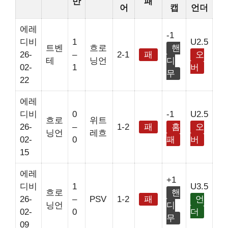
반
패
어
캡
언더
에레
-1
디비
1
U2.5
트벤
흐로
핸
26-
–
2-1
패
오
테
닝언
디
02-
1
버
무
22
에레
디비
0
-1
U2.5
흐로
위트
26-
–
1-2
패
홈
오
닝언
레흐
02-
0
패
버
15
에레
+1
디비
1
U3.5
흐로
핸
26-
–
PSV
1-2
패
언
닝언
디
02-
0
더
무
09