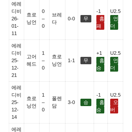
에레
디비
0
-1
U2.5
흐로
브레
26-
–
0-0
무
홈
언
닝언
다
01-
0
패
더
11
에레
디비
1
+1
U2.5
고어
흐로
25-
–
1-1
무
홈
언
헤드
닝언
12-
0
승
더
21
에레
디비
1
-1
U2.5
흐로
폴렌
25-
–
3-0
승
홈
오
닝언
담
12-
0
승
버
14
에레