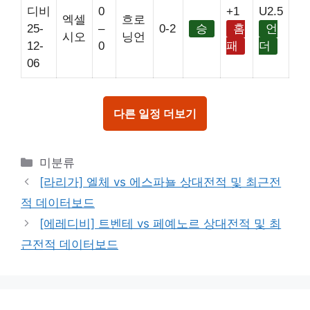
디비
0
+1
U2.5
엑셀
흐로
25-
–
0-2
승
홈
언
시오
닝언
12-
0
패
더
06
다른 일정 더보기
Categories
미분류
[라리가] 엘체 vs 에스파뇰 상대전적 및 최근전
적 데이터보드
[에레디비] 트벤테 vs 페예노르 상대전적 및 최
근전적 데이터보드