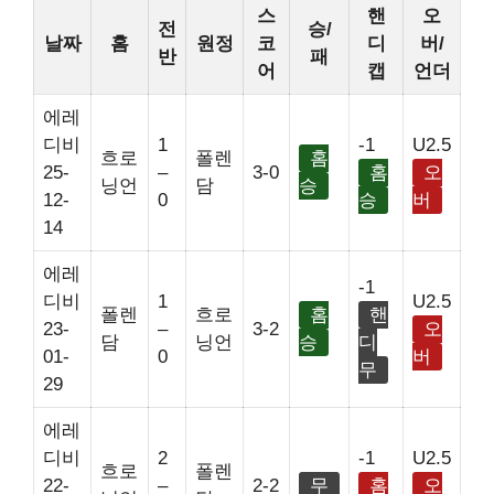
스
핸
오
전
승/
날짜
홈
원정
코
디
버/
반
패
어
캡
언더
에레
디비
1
-1
U2.5
흐로
폴렌
홈
25-
–
3-0
홈
오
닝언
담
승
12-
0
승
버
14
에레
-1
디비
1
U2.5
폴렌
흐로
홈
핸
23-
–
3-2
오
담
닝언
승
디
01-
0
버
무
29
에레
디비
2
-1
U2.5
흐로
폴렌
22-
–
2-2
무
홈
오