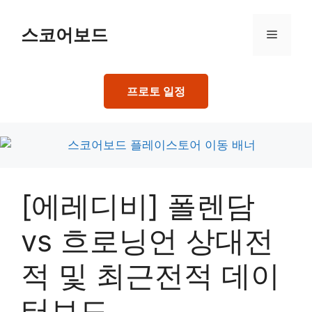
Skip
to
스코어보드
Menu
content
프로토 일정
[에레디비] 폴렌담
vs 흐로닝언 상대전
적 및 최근전적 데이
터보드