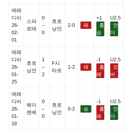
에레
디비
0
+1
U2.5
스파
흐로
26-
–
2-0
패
홈
언
로테
닝언
02-
0
승
더
01
에레
디비
1
-1
U2.5
흐로
F시
26-
–
1-2
패
홈
오
닝언
타르
01-
2
패
버
25
에레
디비
0
-1
U2.5
헤이
흐로
26-
–
0-2
승
홈
언
렌베
닝언
01-
0
패
더
18