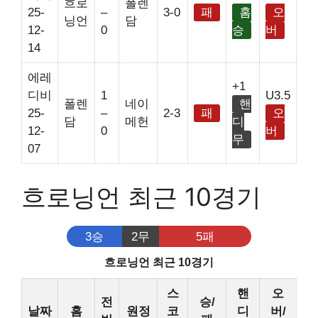
흐로
폴렌
25-
–
3-0
패
홈
오
닝언
담
12-
0
승
버
14
에레
+1
디비
1
U3.5
폴렌
네이
핸
25-
–
2-3
패
오
담
메헌
디
12-
0
버
무
07
흐로닝언 최근 10경기
3승
2무
5패
흐로닝언 최근 10경기
스
핸
오
전
승/
날짜
홈
원정
코
디
버/