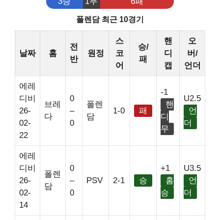
3승
1무
6패
폴렌담 최근 10경기
스
핸
오
전
승/
날짜
홈
원정
코
디
버/
반
패
어
캡
언더
에레
-1
디비
0
U2.5
브레
폴렌
핸
26-
–
1-0
패
언
다
담
디
02-
0
더
무
22
에레
디비
0
+1
U3.5
폴렌
26-
–
PSV
2-1
승
홈
언
담
02-
0
승
더
14