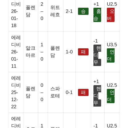
디비
2
+1
U2.5
폴렌
위트
26-
–
2-1
승
홈
오
담
레흐
01-
0
승
버
18
에레
-1
디비
1
U3.5
알크
폴렌
핸
26-
–
1-0
패
언
마르
담
디
01-
0
더
무
11
에레
+1
디비
0
U2.5
폴렌
스파
핸
25-
–
0-1
패
언
담
로테
디
12-
0
더
무
22
에레
디비
1
-1
U2.5