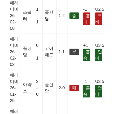
에레
디비
1
-1
U2.5
즈볼
폴렌
26-
–
1-2
승
홈
오
러
담
02-
1
패
버
08
에레
디비
0
+1
U3.5
폴렌
고어
26-
–
1-1
무
홈
언
담
헤드
02-
1
승
더
02
에레
디비
2
-1
U3.5
아약
폴렌
26-
–
2-0
패
홈
언
스
담
01-
0
승
더
25
에레