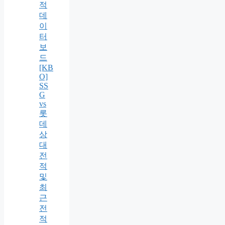
적
데
이
터
보
드
[KB
O]
SS
G
vs
롯
데
상
대
전
적
및
최
근
전
적