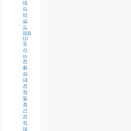
데
이
터
보
드
[KB
O]
두
산
vs
한
화
상
대
전
적
및
최
근
전
적
데