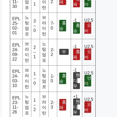
11-
2
엄
이
패
1
패
더
30
포
턴
노
브
EPL
-1
U2.5
3
팅
라
홈
25-
7-
홈
오
–
02-
0
엄
이
승
0
승
버
01
포
턴
브
노
EPL
-1
U2.5
2
라
팅
24-
2-
홈
오
무
–
09-
2
이
엄
1
패
버
22
턴
포
브
노
-1
EPL
U2.5
1
핸
라
팅
홈
24-
1-
언
–
디
03-
0
이
엄
승
0
더
10
무
턴
포
노
브
+1
EPL
U2.5
1
핸
팅
라
홈
23-
2-
오
–
디
11-
3
엄
이
패
2
버
26
무
포
턴