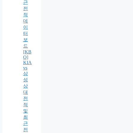
근
전
적
데
이
터
보
드
[KB
O]
KIA
vs
삼
성
상
대
전
적
및
최
근
전