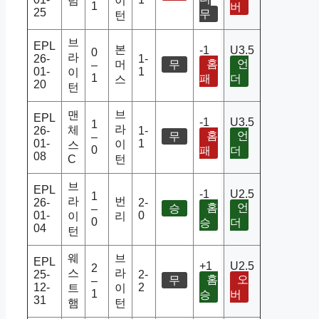
럼
이
1
버
25
무
턴
브
EPL
본
-1
U3.5
0
라
26-
1-
홈
언
머
무
–
01-
1
이
1
패
더
스
20
턴
브
맨
EPL
-1
U3.5
1
라
체
26-
1-
홈
언
무
–
01-
1
이
스
0
패
더
08
C
턴
브
EPL
-1
U2.5
1
라
번
26-
2-
홈
언
승
–
01-
0
이
리
0
승
더
04
턴
웨
브
EPL
+1
U2.5
2
스
라
25-
2-
홈
오
무
–
12-
2
트
이
1
승
버
31
햄
턴