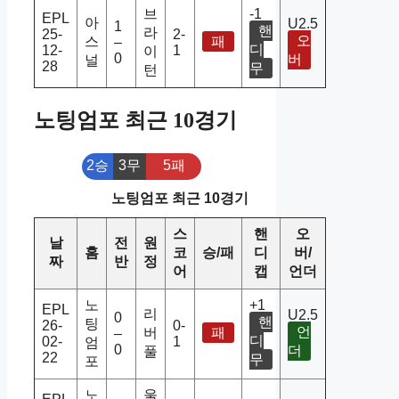
브
-1
EPL
아
U2.5
1
핸
라
25-
2-
오
스
패
–
디
12-
1
이
0
버
널
28
무
턴
노팅엄포 최근 10경기
2승
3무
5패
노팅엄포 최근 10경기
스
핸
오
날
전
원
홈
코
승/패
디
버/
짜
반
정
어
캡
언더
노
+1
EPL
리
U2.5
0
핸
팅
26-
0-
언
버
패
–
디
02-
1
엄
0
더
풀
22
무
포
노
울