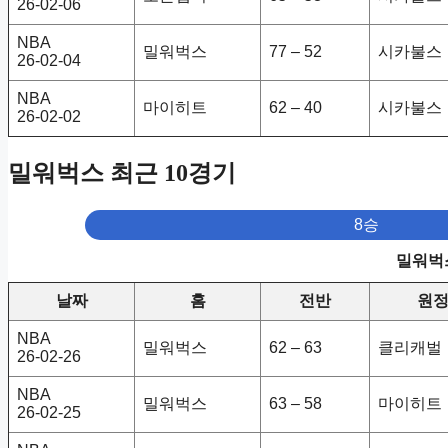
26-02-06
NBA
밀워벅스
77 – 52
시카불스
26-02-04
NBA
마이히트
62 – 40
시카불스
26-02-02
밀워벅스 최근 10경기
8승
밀워벅스
날짜
홈
전반
원
NBA
밀워벅스
62 – 63
클리캐벌
26-02-26
NBA
밀워벅스
63 – 58
마이히트
26-02-25