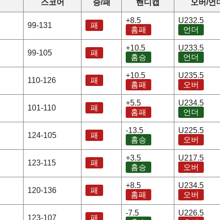
정
스코어
승/패
핸디캡
오버/언
+8.5
U232.5
99-131
패
홈패
언더
+10.5
U233.5
99-105
패
홈승
언더
+10.5
U235.5
110-126
패
홈패
오버
+5.5
U234.5
101-110
패
홈패
언더
-13.5
U225.5
124-105
패
홈승
오버
+3.5
U217.5
123-115
패
홈승
오버
+8.5
U234.5
120-136
패
홈패
오버
-7.5
U226.5
123-107
패