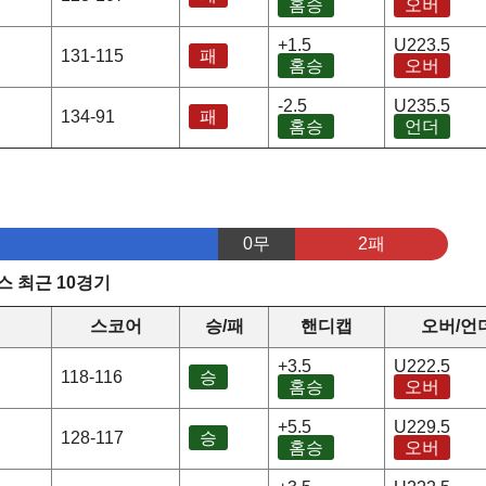
홈승
오버
+1.5
U223.5
131-115
패
홈승
오버
-2.5
U235.5
134-91
패
홈승
언더
0무
2패
 최근 10경기
정
스코어
승/패
핸디캡
오버/언
+3.5
U222.5
118-116
승
홈승
오버
+5.5
U229.5
128-117
승
홈승
오버