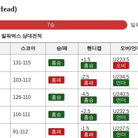
ead)
7승
밀
s 밀워벅스 상대전적
스코어
승/패
핸디캡
오버/언
+1.5
U223.5
131-115
홈승
홈승
오버
-2.5
U234.5
103-112
홈패
홈패
언더
-4.5
U240.5
126-110
홈승
홈승
언더
+2.5
U232.5
116-111
홈승
홈승
언더
-1.5
U227.5
91-112
홈패
홈패
언더