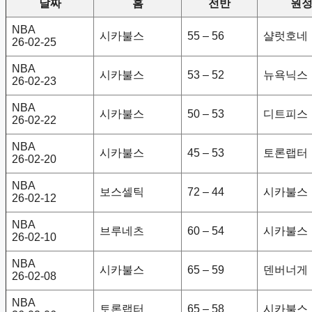
날짜
홈
전반
원
NBA
시카불스
55 – 56
샬럿호네
26-02-25
NBA
시카불스
53 – 52
뉴욕닉스
26-02-23
NBA
시카불스
50 – 53
디트피스
26-02-22
NBA
시카불스
45 – 53
토론랩터
26-02-20
NBA
보스셀틱
72 – 44
시카불스
26-02-12
NBA
브루네츠
60 – 54
시카불스
26-02-10
NBA
시카불스
65 – 59
덴버너게
26-02-08
NBA
토론랩터
65 – 58
시카불스