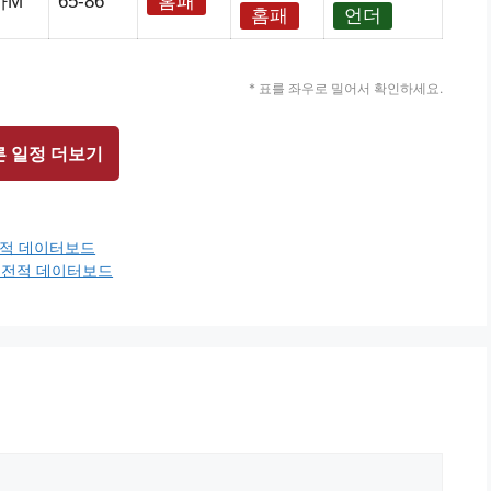
아M
65-86
홈패
홈패
언더
* 표를 좌우로 밀어서 확인하세요.
른 일정 더보기
근전적 데이터보드
최근전적 데이터보드