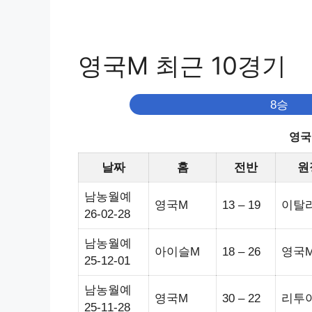
영국M 최근 10경기
8승
영국
날짜
홈
전반
원
남농월예
영국M
13 – 19
이탈
26-02-28
남농월예
아이슬M
18 – 26
영국
25-12-01
남농월예
영국M
30 – 22
리투
25-11-28