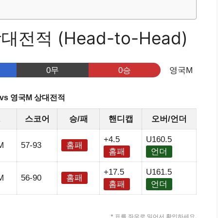
전적 (Head-to-Head)
0무
0승
영국M
vs 영국M 상대전적
정
스코어
승/패
핸디캡
오버/언더
+4.5
U160.5
M
57-93
홈패
홈패
언더
+17.5
U161.5
M
56-90
홈패
홈패
언더
* 표를 좌우로 밀어서 확인하세요.