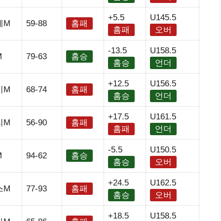
+5.5
U145.5
에M
59-88
홈패
홈패
오버
-13.5
U158.5
M
79-63
홈승
홈승
언더
+12.5
U156.5
비M
68-74
홈패
홈승
언더
+17.5
U161.5
리M
56-90
홈패
홈패
언더
-5.5
U150.5
M
94-62
홈승
홈승
오버
+24.5
U162.5
스M
77-93
홈패
홈승
오버
+18.5
U158.5