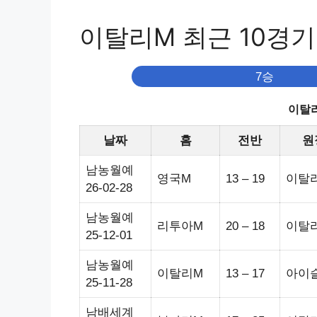
이탈리M 최근 10경기
7승
이탈리
날짜
홈
전반
원
남농월예
영국M
13 – 19
이탈
26-02-28
남농월예
리투아M
20 – 18
이탈
25-12-01
남농월예
이탈리M
13 – 17
아이
25-11-28
남배세계