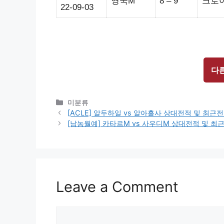
영국M
8 – 9
크로
22-09-03
다
Categories
미분류
[ACLE] 알두하일 vs 알아흘사 상대전적 및 최
[남농월예] 카타르M vs 사우디M 상대전적 및 
Leave a Comment
Comment