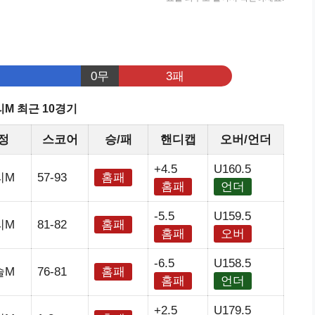
0무
3패
M 최근 10경기
정
스코어
승/패
핸디캡
오버/언더
+4.5
U160.5
리M
57-93
홈패
홈패
언더
-5.5
U159.5
리M
81-82
홈패
홈패
오버
-6.5
U158.5
슬M
76-81
홈패
홈패
언더
+2.5
U179.5