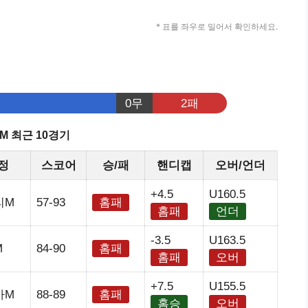
* 표를 좌우로 밀어서 확인하세요.
0무
2패
M 최근 10경기
정
스코어
승/패
핸디캡
오버/언더
+4.5
U160.5
리M
57-93
홈패
홈패
언더
-3.5
U163.5
M
84-90
홈패
홈패
오버
+7.5
U155.5
아M
88-89
홈패
홈승
오버