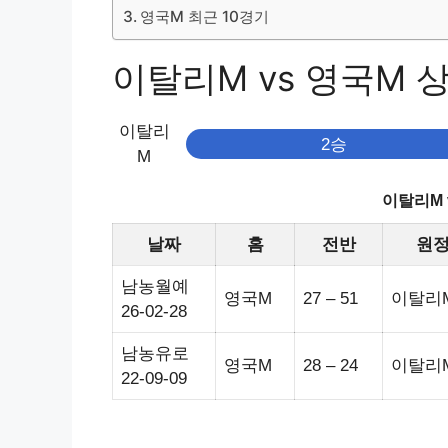
영국M 최근 10경기
이탈리M vs 영국M 상대
이탈리
2승
M
이탈리M 
날짜
홈
전반
원
남농월예
영국M
27 – 51
이탈리
26-02-28
남농유로
영국M
28 – 24
이탈리
22-09-09