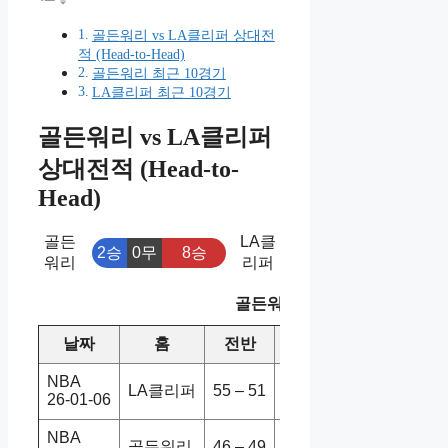
골든워리 vs LA클리퍼 상대전
적 (Head-to-Head)
골든워리 최근 10경기
LA클리퍼 최근 10경기
골든워리 vs LA클리퍼
상대전적 (Head-to-
Head)
골든
LA클
2승
0무
8승
워리
리퍼
골든워리 vs LA클리퍼 상대
날짜
홈
전반
원정
스코어
NBA
LA클리퍼
55 – 51
골든워리
103-102
26-01-06
NBA
골든워리
46 – 49
LA클리퍼
98-79