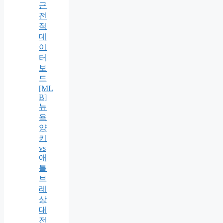
근
전
적
데
이
터
보
드
[ML
B]
뉴
욕
양
키
vs
애
틀
브
레
상
대
전