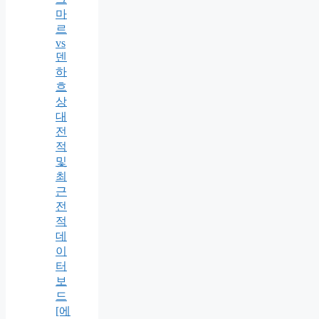
마
르
vs
덴
하
흐
상
대
전
적
및
최
근
전
적
데
이
터
보
드
[에