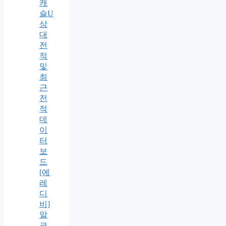
캐
슬U
상
대
전
적
및
최
근
전
적
데
이
터
보
드
[에
레
디
비]
알
크