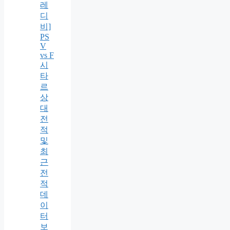
레
디
비]
PS
V
vs F
시
타
르
상
대
전
적
및
최
근
전
적
데
이
터
보