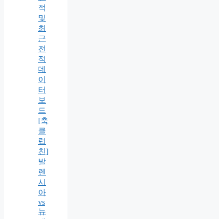
적
및
최
근
전
적
데
이
터
보
드
[축
클
럽
친]
발
렌
시
아
vs
뉴