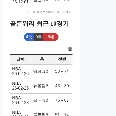
23-12-01
* 표를 좌우로 밀어서 확인하세요.
골든워리 최근 10경기
4승
0무
6패
골든워리 최근 10경기
날짜
홈
전반
원정
스코어
NBA
멤피그리
53 – 74
골든워리
112-133
26-02-26
NBA
뉴올펠리
46 – 39
골든워리
113-109
26-02-25
NBA
골든워리
76 – 67
덴버너게
128-117
26-02-23
NBA
골든워리
51 – 74
보스셀틱
110-121