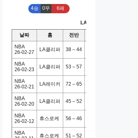
4승
0무
6패
LA클리퍼 최근 10경기
날짜
홈
전반
원정
스코어
NBA
LA클리퍼
38 – 44
미네울브
88-94
26-02-27
NBA
LA클리퍼
53 – 57
올랜매직
109-111
26-02-23
NBA
LA레이커
72 – 65
LA클리퍼
125-122
26-02-21
NBA
LA클리퍼
45 – 52
덴버너게
115-114
26-02-20
NBA
휴스로케
56 – 46
LA클리퍼
102-105
26-02-12
NBA
휴스로케
51 – 52
LA클리퍼
102-95