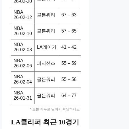
26-02-20
NBA
골든워리
67 – 63
샌안스퍼
113-126
26-02-12
NBA
골든워리
57 – 65
멤피그리
114-113
26-02-10
NBA
LA레이커
41 – 42
골든워리
105-99
26-02-08
NBA
피닉선즈
55 – 59
골든워리
97-101
26-02-06
NBA
골든워리
55 – 58
필라76s
94-113
26-02-04
NBA
골든워리
64 – 77
디트피스
124-131
26-01-31
* 표를 좌우로 밀어서 확인하세요.
LA클리퍼 최근 10경기