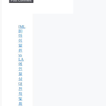
[ML
B]
마
이
말
린
vs
LA
에
인
절
상
대
전
적
및
최