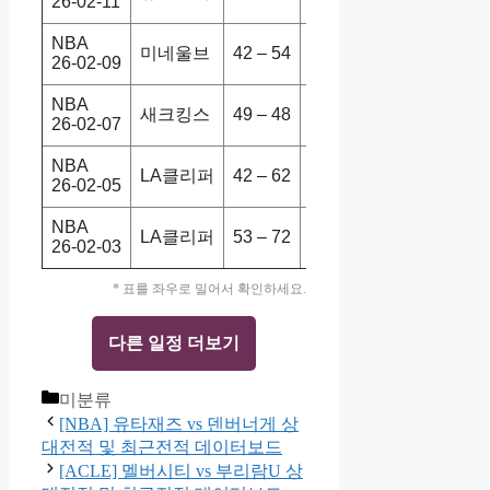
26-02-11
NBA
미네울브
42 – 54
LA클리퍼
96-115
26-02-09
NBA
새크킹스
49 – 48
LA클리퍼
111-114
26-02-07
NBA
LA클리퍼
42 – 62
클리캐벌
91-124
26-02-05
NBA
LA클리퍼
53 – 72
필라76s
113-128
26-02-03
* 표를 좌우로 밀어서 확인하세요.
다른 일정 더보기
Categories
미분류
[NBA] 유타재즈 vs 덴버너게 상
대전적 및 최근전적 데이터보드
[ACLE] 멜버시티 vs 부리람U 상