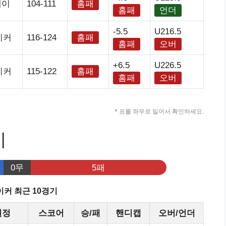
페이
104-111
홈패
홈패
언더
-5.5
U216.5
이커
116-124
홈패
홈패
오버
+6.5
U226.5
이커
115-122
홈패
홈패
오버
* 표를 좌우로 밀어서 확인하세요.
기
0무
5패
이커 최근 10경기
원정
스코어
승/패
핸디캡
오버/언더