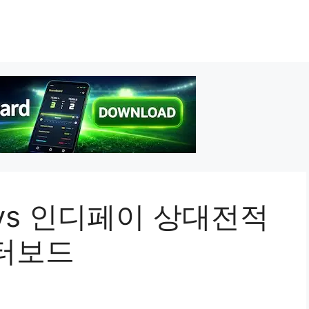
 vs 인디페이 상대전적
터보드