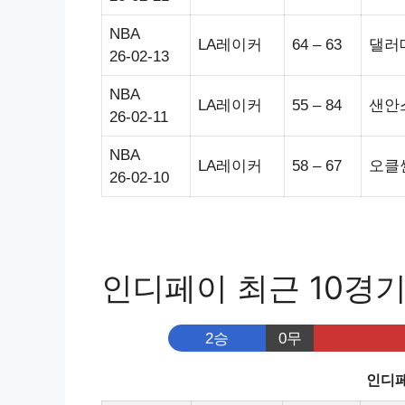
NBA
LA레이커
64 – 63
댈러
26-02-13
NBA
LA레이커
55 – 84
샌안
26-02-11
NBA
LA레이커
58 – 67
오클
26-02-10
인디페이 최근 10경
2승
0무
인디페