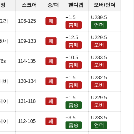
원정
스코어
승/패
핸디캡
오버/언더
+1.5
U239.5
그리
106-125
패
홈패
언더
+12.5
U229.5
호네
109-133
패
홈패
오버
+10.5
U233.5
6s
114-135
패
홈패
오버
+1.5
U232.5
매버
130-134
패
홈패
오버
+1.5
U229.5
페이
131-118
패
홈승
오버
+3.5
U233.5
페이
112-105
패
홈승
언더