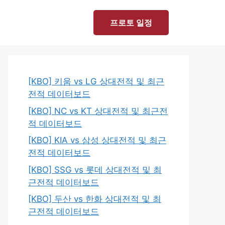
프로토 일정
[KBO] 키움 vs LG 상대전적 및 최근
전적 데이터보드
[KBO] NC vs KT 상대전적 및 최근전
적 데이터보드
[KBO] KIA vs 삼성 상대전적 및 최근
전적 데이터보드
[KBO] SSG vs 롯데 상대전적 및 최
근전적 데이터보드
[KBO] 두산 vs 한화 상대전적 및 최
근전적 데이터보드