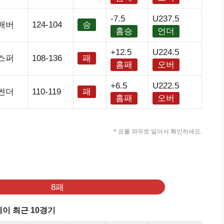
-7.5
U237.5
매버
124-104
승
홈승
언더
+12.5
U224.5
스퍼
108-136
패
홈패
오버
+6.5
U222.5
썬더
110-119
패
홈패
오버
* 표를 좌우로 밀어서 확인하세요.
기
8패
이 최근 10경기