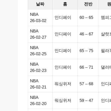
날짜
홈
전반
NBA
인디페이
60 – 65
멤피
26-03-02
NBA
인디페이
46 – 67
샬럿
26-02-27
NBA
인디페이
65 – 75
필라7
26-02-25
NBA
인디페이
66 – 71
댈러
26-02-23
NBA
워싱위저
57 – 68
인디
26-02-21
NBA
워싱위저
59 – 47
인디
26-02-20