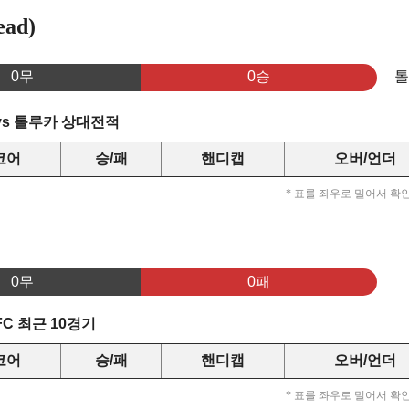
ad)
0무
0승
vs 톨루카 상대전적
코어
승/패
핸디캡
오버/언더
* 표를 좌우로 밀어서 확
0무
0패
C 최근 10경기
코어
승/패
핸디캡
오버/언더
* 표를 좌우로 밀어서 확