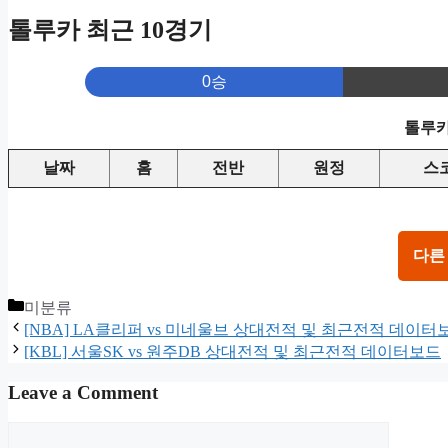
톨루카 최근 10경기
0승
톨루카
날짜
홈
전반
원정
스
다른
Categories
미분류
[NBA] LA클리퍼 vs 미네울브 상대전적 및 최근전적 데이터
[KBL] 서울SK vs 원주DB 상대전적 및 최근전적 데이터보드
Leave a Comment
Comment