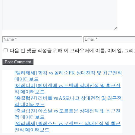
Name
Email
다음 번 댓글 작성을 위해 이 브라우저에 이름, 이메일, 그
[엘리테세] 함캄 vs 올레순FK 상대전적 및 최근전적
데이터보드
[에레디비] 헤이렌베 vs 트벤테 상대전적 및 최근전
적 데이터보드
[축클럽친] 리버풀 vs AS모나코 상대전적 및 최근전
적 데이터보드
[축클럽친] 아스널 vs 도르트문 상대전적 및 최근전
적 데이터보드
[엘리테세] 릴레스트 vs 로센보르 상대전적 및 최근
전적 데이터보드