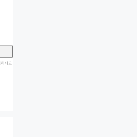
인하세요.