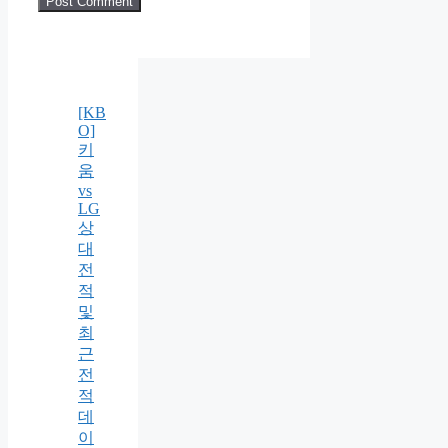
[KB
O]
키
움
vs
LG
상
대
전
적
및
최
근
전
적
데
이