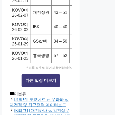
26-02-11
KOVO여
대전정관
43 – 51
GS칼텍
0-3
26-02-07
KOVO여
IBK
40 – 40
GS칼텍
1-3
26-02-02
KOVO여
GS칼텍
34 – 50
흥국생명
3-2
26-01-29
KOVO여
흥국생명
57 – 52
GS칼텍
3-0
26-01-23
* 표를 좌우로 밀어서 확인하세요.
다른 일정 더보기
Categories
미분류
[J1백년] 도쿄베르 vs 우라와 상
대전적 및 최근전적 데이터보드
[K리그1] 대전하나 vs 김천상무