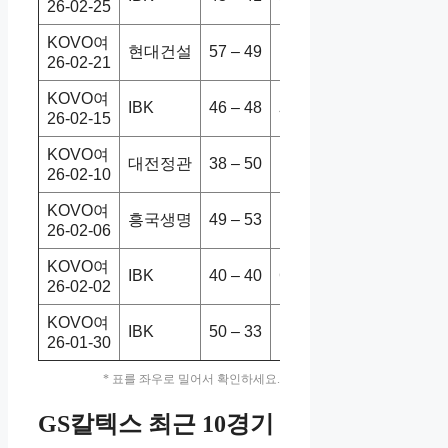
26-02-25
KOVO여
현대건설
57 – 49
IBK
3-1
26-02-21
KOVO여
IBK
46 – 48
페퍼저축
1-3
26-02-15
KOVO여
대전정관
38 – 50
IBK
2-3
26-02-10
KOVO여
흥국생명
49 – 53
IBK
0-3
26-02-06
KOVO여
IBK
40 – 40
GS칼텍
1-3
26-02-02
KOVO여
IBK
50 – 33
도로공사
3-0
26-01-30
* 표를 좌우로 밀어서 확인하세요.
GS칼텍스 최근 10경기