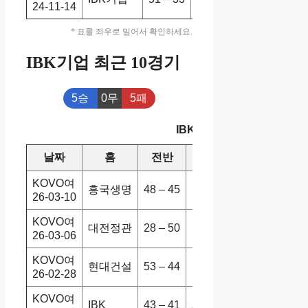
24-11-14
* 표를 좌우로 밀어서 확인하세요.
IBK기업 최근 10경기
5승
0무
5패
IBK기업 최근 10경기
날짜
홈
전반
원정
스코어
승
KOVO여
흥국생명
48 – 45
IBK
3-2
26-03-10
KOVO여
대전정관
28 – 50
IBK
0-3
26-03-06
KOVO여
현대건설
53 – 44
IBK
3-1
26-02-28
KOVO여
IBK
43 – 41
페퍼저축
3-1