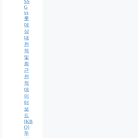
SS
G
vs
롯
데
상
대
전
적
및
최
근
전
적
데
이
터
보
드
[KB
O]
두