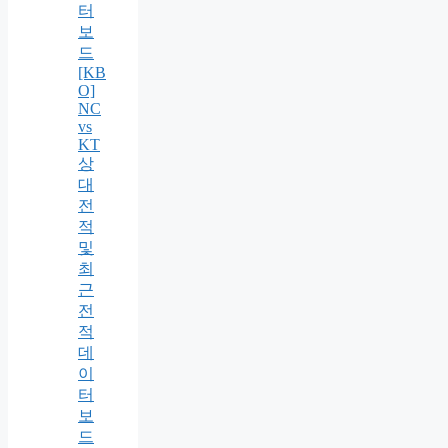
터
보
드
[KB
O]
NC
vs
KT
상
대
전
적
및
최
근
전
적
데
이
터
보
드