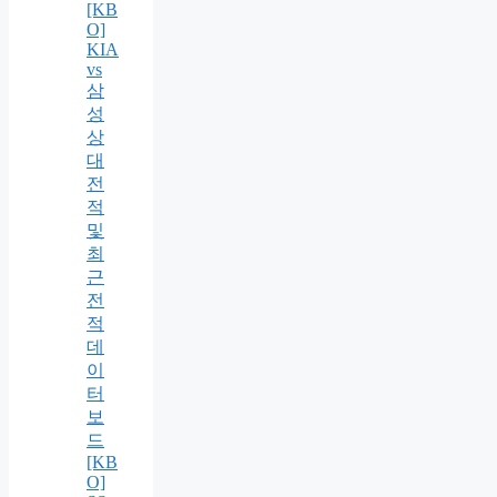
[KB
O]
KIA
vs
삼
성
상
대
전
적
및
최
근
전
적
데
이
터
보
드
[KB
O]