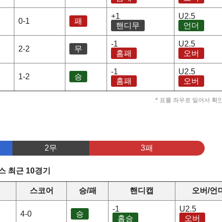
+1
U2.5
0-1
패
핸디무
언더
-1
U2.5
2-2
무
홈패
오버
-1
U2.5
1-2
승
홈패
오버
* 표를 좌우로 밀어서 확
2무
3패
 최근 10경기
스코어
승/패
핸디캡
오버/언
-1
U2.5
4-0
승
홈승
오버