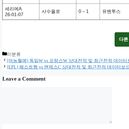
세리에A
사수올로
0 – 1
유벤투스
26-01-07
다른
Categories
미분류
[여농월예] 독일W vs 프랑스W 상대전적 및 최근전적 데이
[EPL] 웨스트햄 vs 맨체스C 상대전적 및 최근전적 데이터보
Leave a Comment
Comment