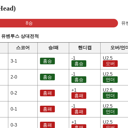
ead)
8승
유
s 유벤투스 상대전적
스코어
승/패
핸디캡
오버/언
-1
U2.5
3-1
홈승
홈승
오버
-1
U2.5
2-0
홈승
홈승
언더
+1
U2.5
0-2
홈패
홈패
언더
-1
U2.5
0-1
홈패
홈패
언더
+1
U2.5
0-3
홈패
홈패
오버