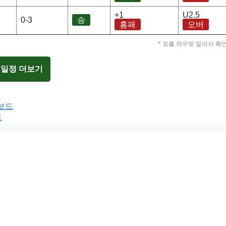
+1
U2.5
0-3
승
홈패
오버
* 표를 좌우로 밀어서 확
 일정 더보기
터보드
드