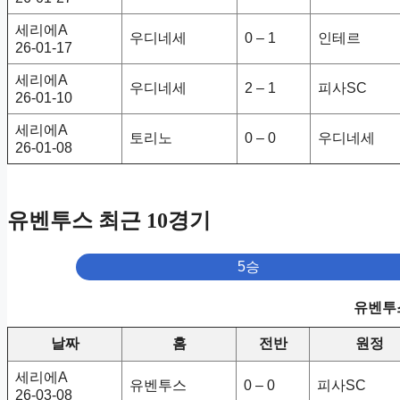
세리에A
우디네세
0 – 1
인테르
26-01-17
세리에A
우디네세
2 – 1
피사SC
26-01-10
세리에A
토리노
0 – 0
우디네세
26-01-08
유벤투스 최근 10경기
5승
유벤투스
날짜
홈
전반
원정
세리에A
유벤투스
0 – 0
피사SC
26-03-08