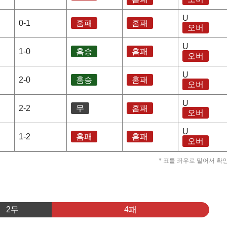
U
0-1
홈패
홈패
오버
U
1-0
홈승
홈패
오버
U
2-0
홈승
홈패
오버
U
2-2
무
홈패
오버
U
1-2
홈패
홈패
오버
* 표를 좌우로 밀어서 확
2무
4패