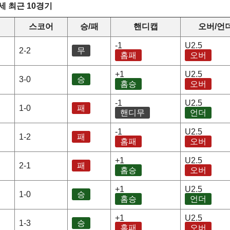
 최근 10경기
스코어
승/패
핸디캡
오버/언
-1
U2.5
2-2
무
홈패
오버
+1
U2.5
3-0
승
홈승
오버
-1
U2.5
1-0
패
핸디무
언더
-1
U2.5
1-2
패
홈패
오버
+1
U2.5
2-1
패
홈승
오버
+1
U2.5
1-0
승
홈승
언더
+1
U2.5
1-3
승
홈패
오버