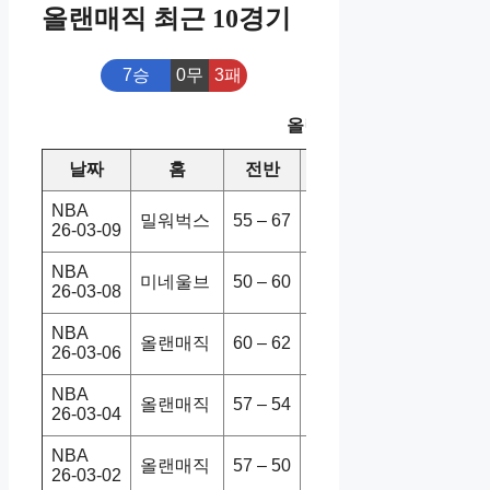
올랜매직 최근 10경기
7승
0무
3패
올랜매직 최근 10경기
날짜
홈
전반
원정
스코어
NBA
밀워벅스
55 – 67
올랜매직
91-130
26-03-09
NBA
미네울브
50 – 60
올랜매직
92-119
26-03-08
NBA
올랜매직
60 – 62
댈러매버
115-114
26-03-06
NBA
올랜매직
57 – 54
워싱위저
126-109
26-03-04
NBA
올랜매직
57 – 50
디트피스
92-106
26-03-02