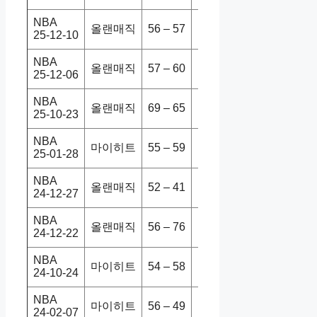
NBA
올랜매직
56 – 57
마이히트
117-108
25-12-10
NBA
올랜매직
57 – 60
마이히트
106-105
25-12-06
NBA
올랜매직
69 – 65
마이히트
125-121
25-10-23
NBA
마이히트
55 – 59
올랜매직
125-119
25-01-28
NBA
올랜매직
52 – 41
마이히트
88-89
24-12-27
NBA
올랜매직
56 – 76
마이히트
121-114
24-12-22
NBA
마이히트
54 – 58
올랜매직
97-116
24-10-24
NBA
마이히트
56 – 49
올랜매직
121-95
24-02-07