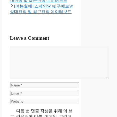
대전적 및 최근전적 데이터보드
[여농월예] 스페인W vs 푸에르W
상대전적 및 최근전적 데이터보드
Leave a Comment
Comment
Name
Email
Website
다음 번 댓글 작성을 위해 이 브
라우저에 이름, 이메일, 그리고