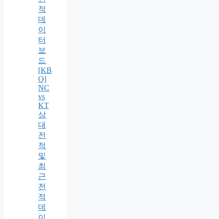
적
데
이
터
보
드
[KB
O]
NC
vs
KT
상
대
전
적
및
최
근
전
적
데
이