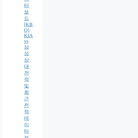
터
보
드
[KB
O]
KIA
vs
삼
성
상
대
전
적
및
최
근
전
적
데
이
터
보