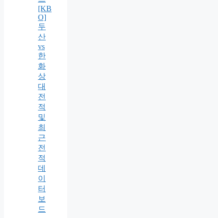
[KB
O]
두
산
vs
한
화
상
대
전
적
및
최
근
전
적
데
이
터
보
드