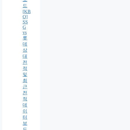
드
[KB
O]
SS
G
vs
롯
데
상
대
전
적
및
최
근
전
적
데
이
터
보
드