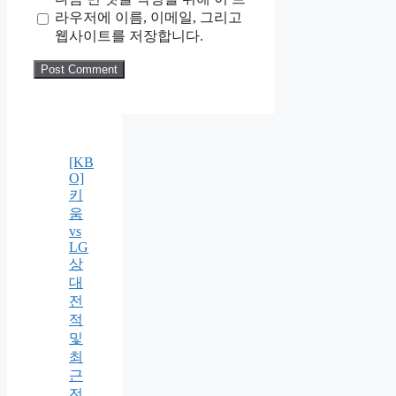
라우저에 이름, 이메일, 그리고
웹사이트를 저장합니다.
[KB
O]
키
움
vs
LG
상
대
전
적
및
최
근
전