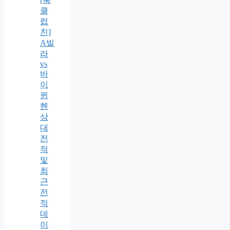
클
럽
친]
A빌
라
vs
바
이
뮌
헨
상
대
전
적
및
최
근
전
적
데
이