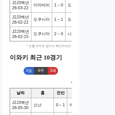
J2J3백년
이마바리
1 – 0
도쿠시마
2-1
홈
26-03-22
J2J3백년
도쿠시마
1 – 1
도야마
1-3
홈
26-02-22
J2J3백년
도쿠시마
2 – 0
니가타
4-0
홈
26-02-15
* 표를 좌우로 밀어서 확인하세요.
이와키 최근 10경기
3승
4무
3패
이와키 최근 10경기
날짜
홈
전반
원정
스코어
승
J2J3백년
쇼난
0 – 1
이와키
1-1
26-05-30