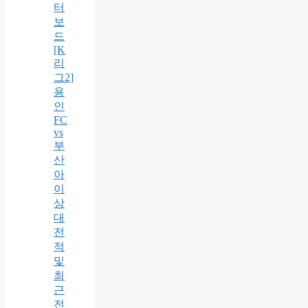
터
보
드
[K
리
그2]
용
인
FC
vs
부
산
아
이
상
대
전
적
및
최
근
전