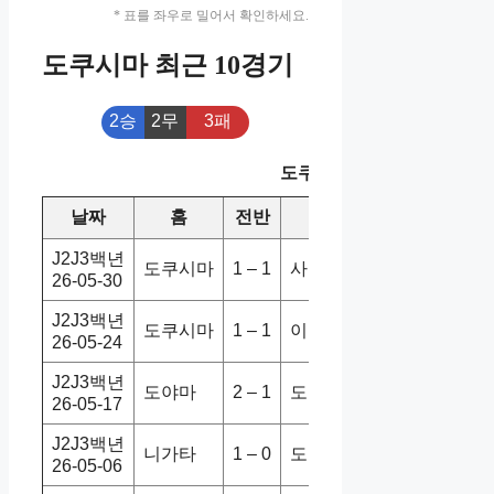
* 표를 좌우로 밀어서 확인하세요.
도쿠시마 최근 10경기
2승
2무
3패
도쿠시마 최근 10경기
날짜
홈
전반
원정
스코어
승/
J2J3백년
도쿠시마
1 – 1
사간도스
3-1
홈
26-05-30
J2J3백년
도쿠시마
1 – 1
이마바리
1-1
무
26-05-24
J2J3백년
도야마
2 – 1
도쿠시마
2-2
무
26-05-17
J2J3백년
니가타
1 – 0
도쿠시마
1-0
홈
26-05-06