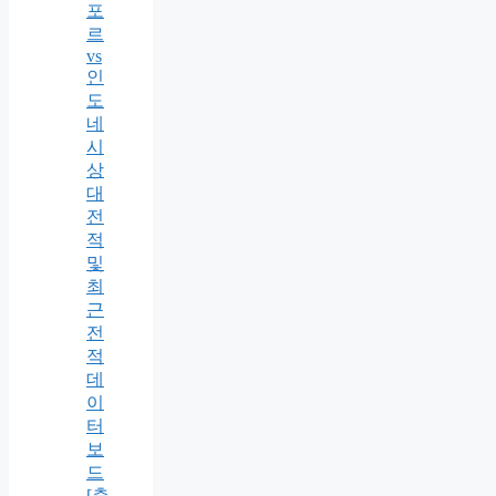
포
르
vs
인
도
네
시
상
대
전
적
및
최
근
전
적
데
이
터
보
드
[축