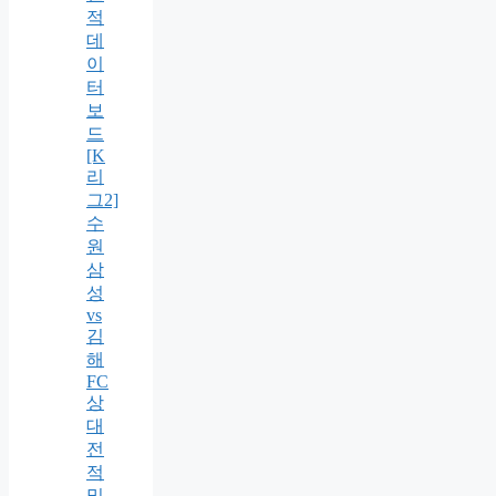
적
데
이
터
보
드
[K
리
그2]
수
원
삼
성
vs
김
해
FC
상
대
전
적
및