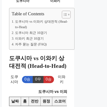
도쿠시마
이와키
Table of Contents
도쿠시마 vs 이와키 상대전적 (Head-
to-Head)
도쿠시마 최근 10경기
이와키 최근 10경기
자주 묻는 질문 (FAQ)
도쿠시마 vs 이와키 상
대전적 (Head-to-Head)
도쿠
이와
0승
0무
0승
시마
키
도쿠시마 vs 이와키 상대전적
날짜
홈
전반
원정
스코어
승/패
핸디캡
오버