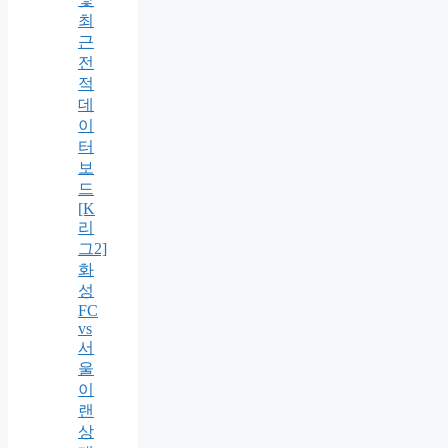
최
근
전
적
데
이
터
보
드
[K
리
그2]
화
성
FC
vs
서
울
이
랜
상