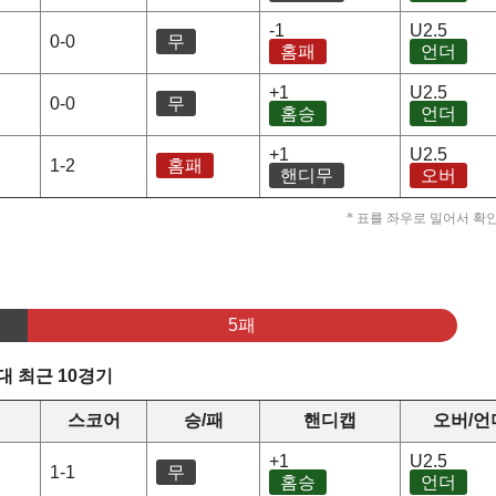
-1
U2.5
0-0
무
홈패
언더
+1
U2.5
0-0
무
홈승
언더
+1
U2.5
1-2
홈패
핸디무
오버
* 표를 좌우로 밀어서 확
5패
 최근 10경기
스코어
승/패
핸디캡
오버/언
+1
U2.5
1-1
무
홈승
언더