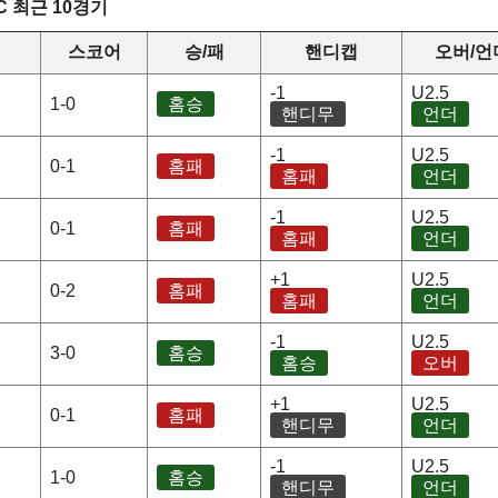
C 최근 10경기
스코어
승/패
핸디캡
오버/언
-1
U2.5
1-0
홈승
핸디무
언더
-1
U2.5
0-1
홈패
홈패
언더
-1
U2.5
0-1
홈패
홈패
언더
+1
U2.5
0-2
홈패
홈패
언더
-1
U2.5
3-0
홈승
홈승
오버
+1
U2.5
0-1
홈패
핸디무
언더
-1
U2.5
1-0
홈승
핸디무
언더