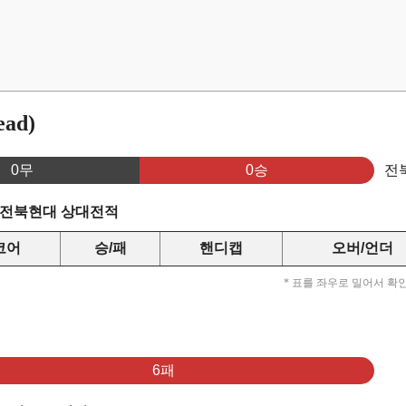
ad)
0무
0승
전
s 전북현대 상대전적
코어
승/패
핸디캡
오버/언더
* 표를 좌우로 밀어서 확
6패