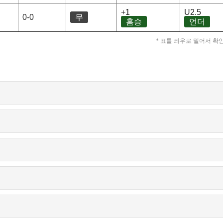
+1
U2.5
0-0
무
홈승
언더
* 표를 좌우로 밀어서 확