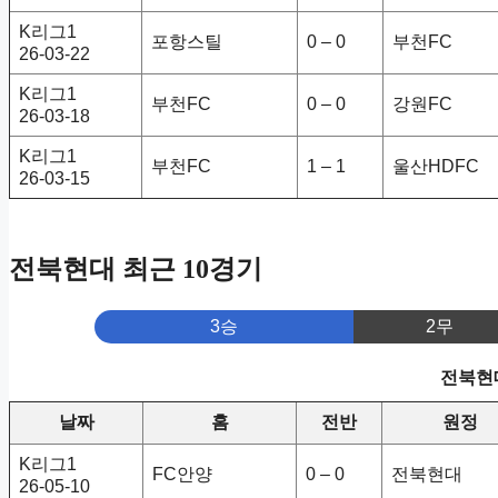
K리그1
포항스틸
0 – 0
부천FC
26-03-22
K리그1
부천FC
0 – 0
강원FC
26-03-18
K리그1
부천FC
1 – 1
울산HDFC
26-03-15
전북현대 최근 10경기
3승
2무
전북현대
날짜
홈
전반
원정
K리그1
FC안양
0 – 0
전북현대
26-05-10