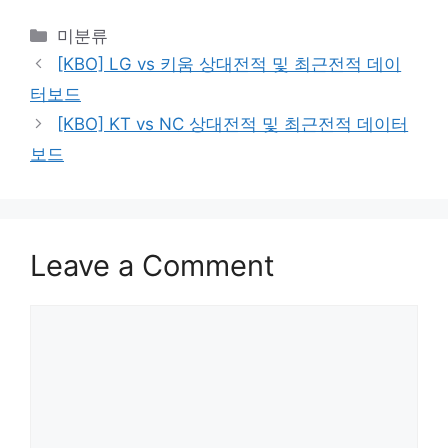
Categories
미분류
[KBO] LG vs 키움 상대전적 및 최근전적 데이
터보드
[KBO] KT vs NC 상대전적 및 최근전적 데이터
보드
Leave a Comment
Comment