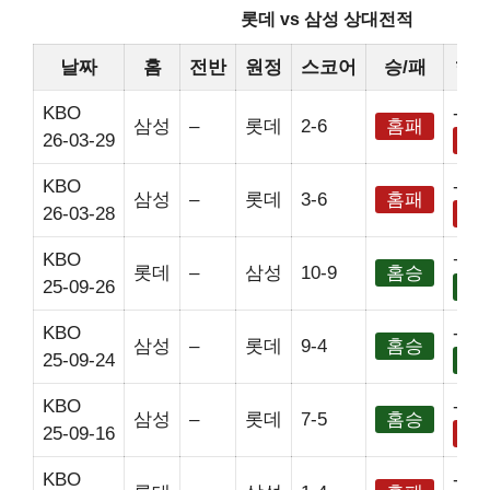
롯데 vs 삼성 상대전적
날짜
홈
전반
원정
스코어
승/패
핸
KBO
-2.5
삼성
–
롯데
2-6
홈패
26-03-29
홈
KBO
-2.5
삼성
–
롯데
3-6
홈패
26-03-28
홈
KBO
+2.5
롯데
–
삼성
10-9
홈승
25-09-26
홈
KBO
-2.5
삼성
–
롯데
9-4
홈승
25-09-24
홈
KBO
-2.5
삼성
–
롯데
7-5
홈승
25-09-16
홈
KBO
-2.5