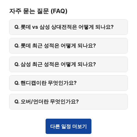
자주 묻는 질문 (FAQ)
Q. 롯데 vs 삼성 상대전적은 어떻게 되나요?
Q. 롯데 최근 성적은 어떻게 되나요?
Q. 삼성 최근 성적은 어떻게 되나요?
Q. 핸디캡이란 무엇인가요?
Q. 오버/언더란 무엇인가요?
다른 일정 더보기