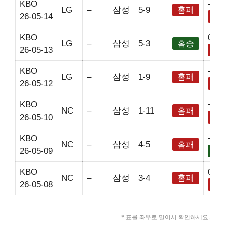
KBO
-2.5
LG
–
삼성
5-9
홈패
26-05-14
홈
KBO
0
LG
–
삼성
5-3
홈승
26-05-13
홈
KBO
-2.5
LG
–
삼성
1-9
홈패
26-05-12
홈
KBO
+2.5
NC
–
삼성
1-11
홈패
26-05-10
홈
KBO
+2.5
NC
–
삼성
4-5
홈패
26-05-09
홈
KBO
0
NC
–
삼성
3-4
홈패
26-05-08
홈
* 표를 좌우로 밀어서 확인하세요.