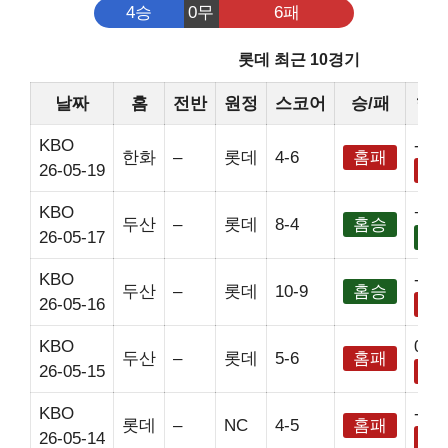
4승
0무
6패
롯데 최근 10경기
날짜
홈
전반
원정
스코어
승/패
핸
KBO
-2.5
한화
–
롯데
4-6
홈패
26-05-19
홈
KBO
+2.5
두산
–
롯데
8-4
홈승
26-05-17
홈
KBO
-2.5
두산
–
롯데
10-9
홈승
26-05-16
홈
KBO
0
두산
–
롯데
5-6
홈패
26-05-15
홈
KBO
-2.5
롯데
–
NC
4-5
홈패
26-05-14
홈