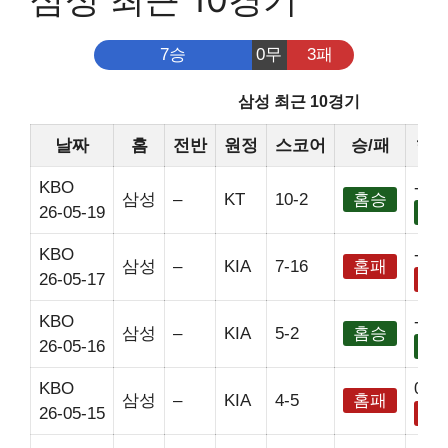
7승
0무
3패
삼성 최근 10경기
날짜
홈
전반
원정
스코어
승/패
핸
KBO
-2.5
삼성
–
KT
10-2
홈승
26-05-19
홈
KBO
-2.5
삼성
–
KIA
7-16
홈패
26-05-17
홈
KBO
-2.5
삼성
–
KIA
5-2
홈승
26-05-16
홈
KBO
0
삼성
–
KIA
4-5
홈패
26-05-15
홈