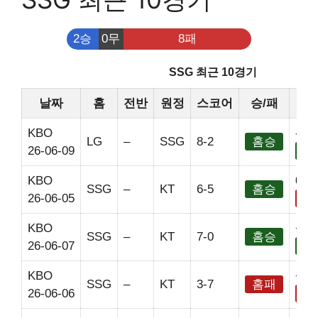
2승
0무
8패
SSG 최근 10경기
날짜
홈
전반
원정
스코어
승/패
핸
KBO
-2.5
LG
–
SSG
8-2
홈승
26-06-09
홈
KBO
0
SSG
–
KT
6-5
홈승
26-06-05
홈
KBO
+2.
SSG
–
KT
7-0
홈승
26-06-07
홈
KBO
+2.
SSG
–
KT
3-7
홈패
26-06-06
홈