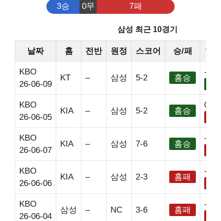
3승
0무
7패
삼성 최근 10경기
날짜
홈
전반
원정
스코어
승/패
핸
KBO
-2.5
KT
–
삼성
5-2
홈승
26-06-09
홈
KBO
0
KIA
–
삼성
5-2
홈승
26-06-05
홈
KBO
-2.5
KIA
–
삼성
7-6
홈승
26-06-07
홈
KBO
-2.5
KIA
–
삼성
2-3
홈패
26-06-06
홈
KBO
-2.5
삼성
–
NC
3-6
홈패
26-06-04
홈