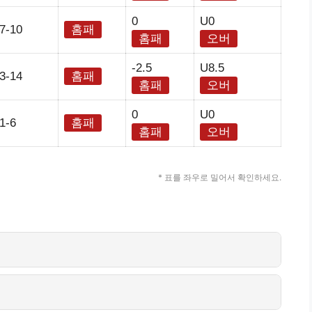
0
U0
7-10
홈패
홈패
오버
-2.5
U8.5
3-14
홈패
홈패
오버
0
U0
1-6
홈패
홈패
오버
* 표를 좌우로 밀어서 확인하세요.