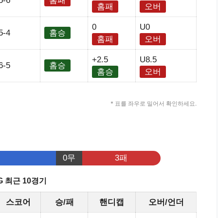
5-6
홈패
홈패
오버
0
U0
5-4
홈승
홈패
오버
+2.5
U8.5
6-5
홈승
홈승
오버
* 표를 좌우로 밀어서 확인하세요.
0무
3패
G 최근 10경기
스코어
승/패
핸디캡
오버/언더