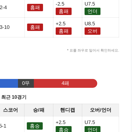
-2.5
U7.5
2-4
홈패
홈패
언더
+2.5
U8.5
3-10
홈패
홈패
오버
* 표를 좌우로 밀어서 확인하세요.
0무
4패
T 최근 10경기
스코어
승/패
핸디캡
오버/언더
+2.5
U7.5
5-1
홈승
홈승
언더