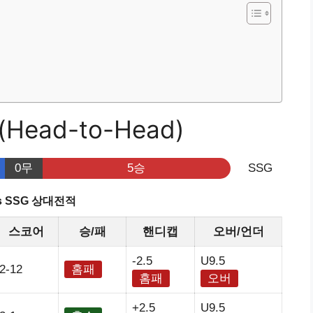
Head-to-Head)
0무
5승
SSG
vs SSG 상대전적
스코어
승/패
핸디캡
오버/언더
-2.5
U9.5
2-12
홈패
홈패
오버
+2.5
U9.5