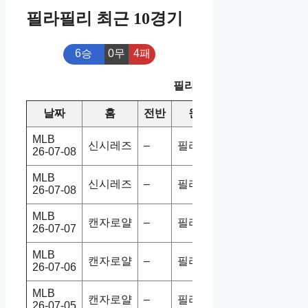
필라필리 최근 10경기
6승
0무
4패
필라필리 최근 10경기
날짜
홈
전반
원정
스코어
승/패
MLB
신시레즈
–
필라필리
1-4
홈패
26-07-08
MLB
신시레즈
–
필라필리
1-4
홈패
26-07-08
MLB
캔자로얄
–
필라필리
15-1
홈승
26-07-07
MLB
캔자로얄
–
필라필리
5-2
홈승
26-07-06
MLB
캔자로얄
–
필라필리
1-6
홈패
26-07-05