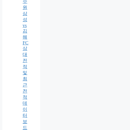
수
원
삼
성
vs
김
해
FC
상
대
전
적
및
최
근
전
적
데
이
터
보
드