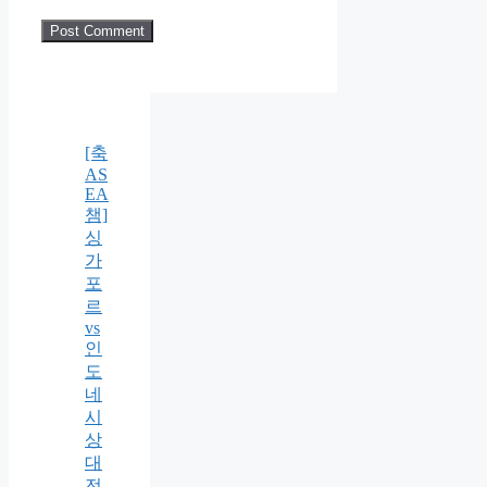
[축
AS
EA
챔]
싱
가
포
르
vs
인
도
네
시
상
대
전