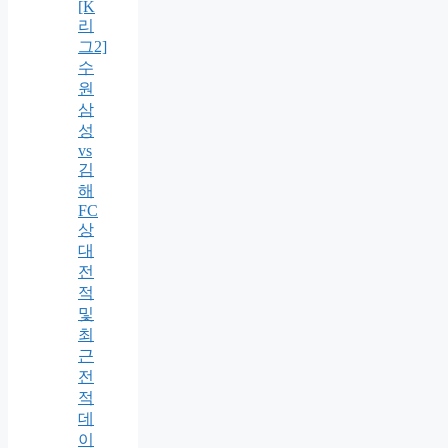
[K
리
그2]
수
원
삼
성
vs
김
해
FC
상
대
전
적
및
최
근
전
적
데
이