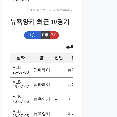
* 표를 좌우로 밀어서 확인하세요.
뉴욕양키 최근 10경기
7승
0무
3패
뉴욕양키 최근 10경기
날짜
홈
전반
원정
스코어
승/패
MLB
탬파레이
–
뉴욕양키
6-4
홈승
26-07-08
MLB
탬파레이
–
뉴욕양키
1-5
홈패
26-07-07
MLB
뉴욕양키
–
미네트윈
1-6
홈패
26-07-06
MLB
뉴욕양키
–
미네트윈
4-11
홈패
26-07-05