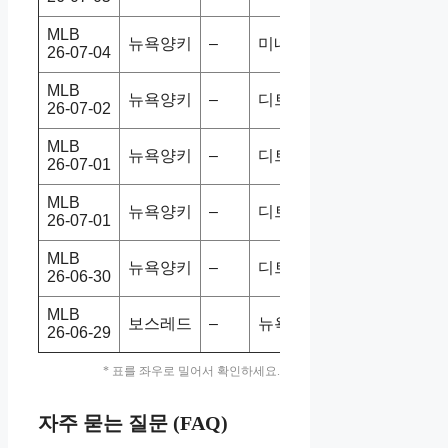
MLB
뉴욕양키
–
미네트윈
5-2
홈승
26-07-04
MLB
뉴욕양키
–
디트타이
2-6
홈패
26-07-02
MLB
뉴욕양키
–
디트타이
3-9
홈패
26-07-01
MLB
뉴욕양키
–
디트타이
3-9
홈패
26-07-01
MLB
뉴욕양키
–
디트타이
3-7
홈패
26-06-30
MLB
보스레드
–
뉴욕양키
5-4
홈승
26-06-29
* 표를 좌우로 밀어서 확인하세요.
자주 묻는 질문 (FAQ)