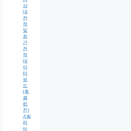
상
대
전
적
및
최
근
전
적
데
이
터
보
드
[축
클
럽
친]
A빌
라
vs