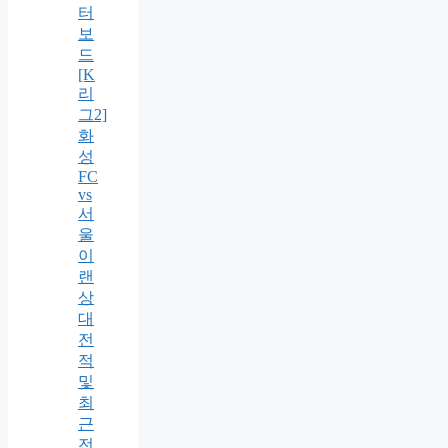
터
보
드
[K
리
그2]
화
성
FC
vs
서
울
이
랜
상
대
전
적
및
최
근
전