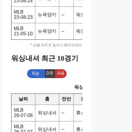
23-08-24
MLB
뉴욕양키
–
워싱내셔
1-2
홈패
23-08-23
MLB
뉴욕양키
–
워싱내셔
3-2
홈승
21-05-10
* 표를 좌우로 밀어서 확인하세요.
워싱내셔 최근 10경기
6승
0무
4패
워싱내셔 최근 10경기
날짜
홈
전반
원정
스코어
승/패
MLB
워싱내셔
–
휴스애스
3-6
홈패
26-07-08
MLB
워싱내셔
–
휴스애스
12-11
홈승
26-07-07