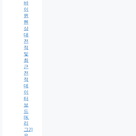
바
이
뮌
헨
상
대
전
적
및
최
근
전
적
데
이
터
보
드
[K
리
그2]
용