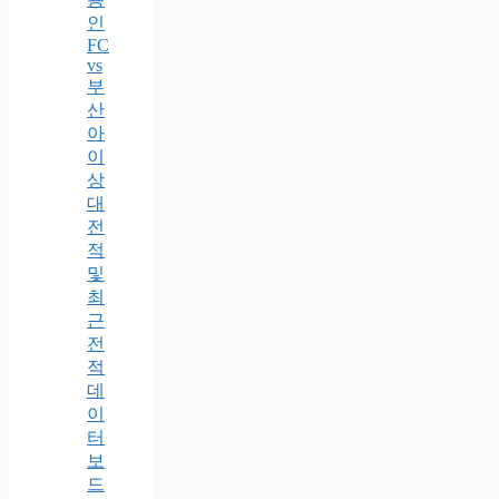
인
FC
vs
부
산
아
이
상
대
전
적
및
최
근
전
적
데
이
터
보
드