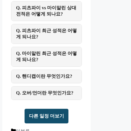
Q. 피츠파이 vs 마이말린 상대
전적은 어떻게 되나요?
Q. 피츠파이 최근 성적은 어떻
게 되나요?
Q. 마이말린 최근 성적은 어떻
게 되나요?
Q. 핸디캡이란 무엇인가요?
Q. 오버/언더란 무엇인가요?
다른 일정 더보기
Categories