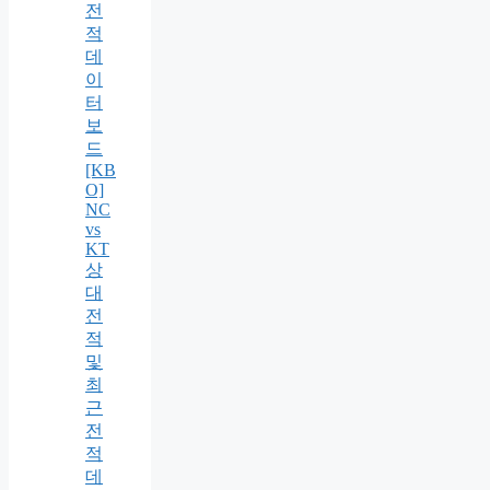
전
적
데
이
터
보
드
[KB
O]
NC
vs
KT
상
대
전
적
및
최
근
전
적
데