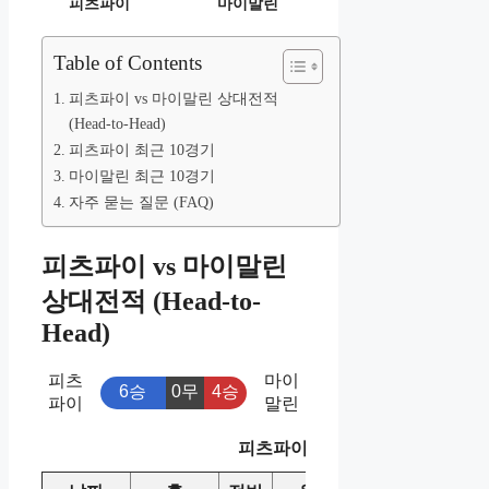
피츠파이
마이말린
Table of Contents
피츠파이 vs 마이말린 상대전적
(Head-to-Head)
피츠파이 최근 10경기
마이말린 최근 10경기
자주 묻는 질문 (FAQ)
피츠파이 vs 마이말린
상대전적 (Head-to-
Head)
피츠
마이
6승
0무
4승
파이
말린
피츠파이 vs 마이말린 상대전적