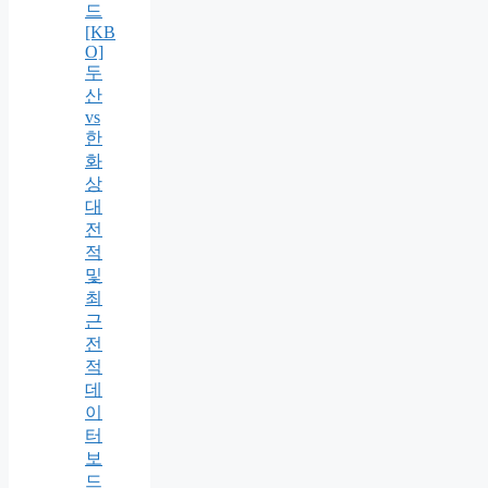
드
[KB
O]
두
산
vs
한
화
상
대
전
적
및
최
근
전
적
데
이
터
보
드