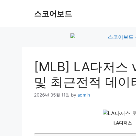
Skip
to
스코어보드
content
[MLB] LA다저스
및 최근전적 데이
2026년 05월 11일
by
admin
LA다저스