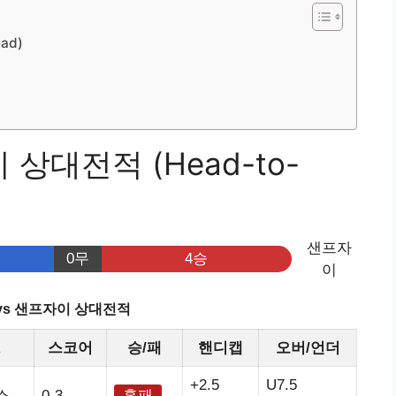
ad)
 상대전적 (Head-to-
샌프자
0무
4승
이
vs 샌프자이 상대전적
정
스코어
승/패
핸디캡
오버/언더
+2.5
U7.5
스
0-3
홈패