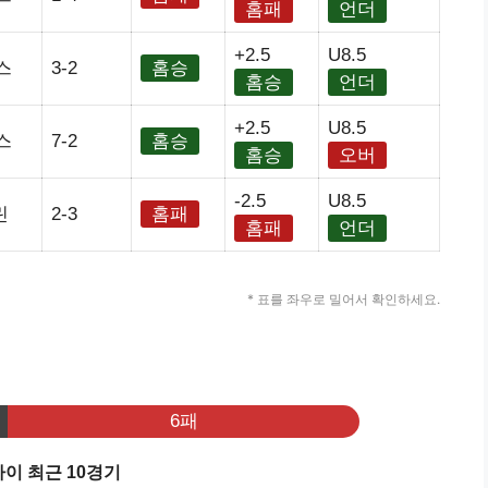
홈패
언더
+2.5
U8.5
스
3-2
홈승
홈승
언더
+2.5
U8.5
스
7-2
홈승
홈승
오버
-2.5
U8.5
린
2-3
홈패
홈패
언더
* 표를 좌우로 밀어서 확인하세요.
기
6패
이 최근 10경기