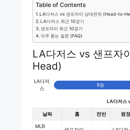
Table of Contents
LA다저스 vs 샌프자이 상대전적 (Head-to-He
LA다저스 최근 10경기
샌프자이 최근 10경기
자주 묻는 질문 (FAQ)
LA다저스 vs 샌프자이
Head)
LA다저
6승
스
LA다저스 
날짜
홈
전반
원
MLB
샌프자이
–
LA다저