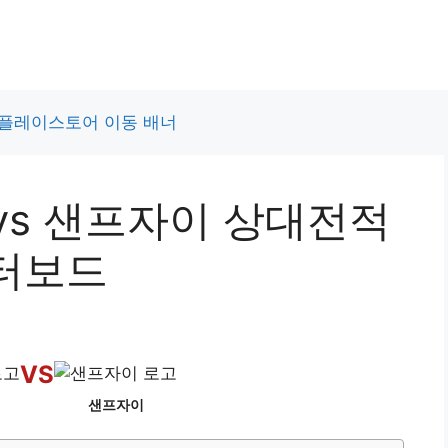
 vs 샌프자이 상대전적
터보드
VS
샌프자이