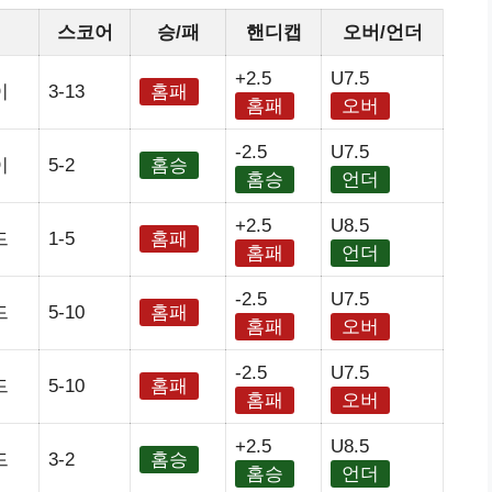
정
스코어
승/패
핸디캡
오버/언더
+2.5
U7.5
이
3-13
홈패
홈패
오버
-2.5
U7.5
이
5-2
홈승
홈승
언더
+2.5
U8.5
드
1-5
홈패
홈패
언더
-2.5
U7.5
드
5-10
홈패
홈패
오버
-2.5
U7.5
드
5-10
홈패
홈패
오버
+2.5
U8.5
드
3-2
홈승
홈승
언더