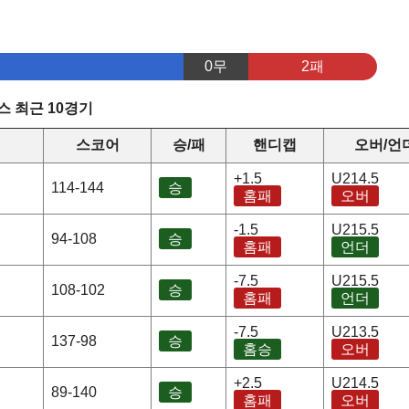
0무
2패
 최근 10경기
정
스코어
승/패
핸디캡
오버/언
+1.5
U214.5
114-144
승
홈패
오버
-1.5
U215.5
94-108
승
홈패
언더
-7.5
U215.5
108-102
승
홈패
언더
-7.5
U213.5
137-98
승
홈승
오버
+2.5
U214.5
89-140
승
홈패
오버