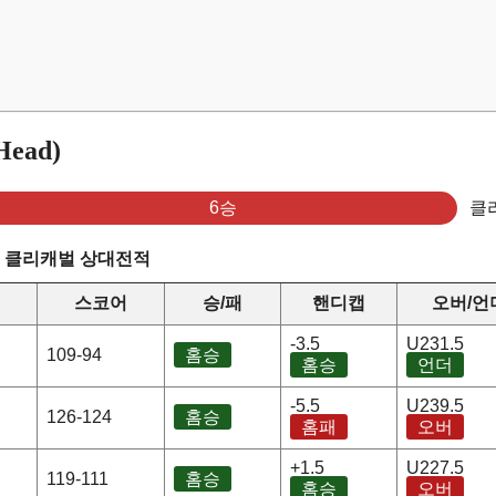
ead)
6승
클
s 클리캐벌 상대전적
스코어
승/패
핸디캡
오버/언
-3.5
U231.5
109-94
홈승
홈승
언더
-5.5
U239.5
126-124
홈승
홈패
오버
+1.5
U227.5
119-111
홈승
홈승
오버