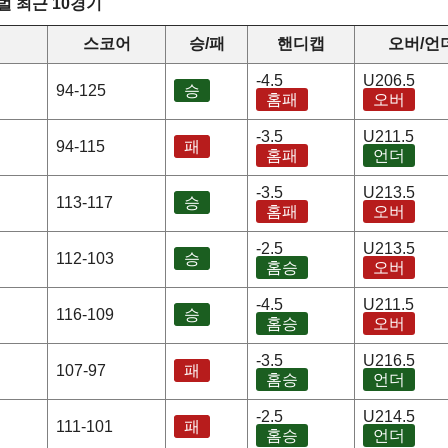
 최근 10경기
정
스코어
승/패
핸디캡
오버/언
-4.5
U206.5
94-125
승
홈패
오버
-3.5
U211.5
94-115
패
홈패
언더
-3.5
U213.5
113-117
승
홈패
오버
-2.5
U213.5
112-103
승
홈승
오버
-4.5
U211.5
116-109
승
홈승
오버
-3.5
U216.5
107-97
패
홈승
언더
-2.5
U214.5
111-101
패
홈승
언더