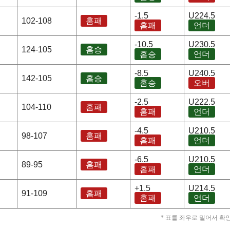
-1.5
U224.5
102-108
홈패
홈패
언더
-10.5
U230.5
124-105
홈승
홈승
언더
-8.5
U240.5
142-105
홈승
홈승
오버
-2.5
U222.5
104-110
홈패
홈패
언더
-4.5
U210.5
98-107
홈패
홈패
언더
-6.5
U210.5
89-95
홈패
홈패
언더
+1.5
U214.5
91-109
홈패
홈패
언더
* 표를 좌우로 밀어서 확