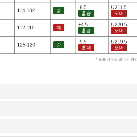
-8.5
U211.5
114-102
승
홈승
오버
+4.5
U220.5
112-110
패
홈승
오버
-9.5
U219.5
125-120
승
홈패
오버
* 표를 좌우로 밀어서 확