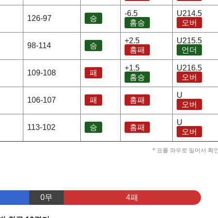
-6.5
U214.5
126-97
승
홈승
오버
+2.5
U215.5
98-114
승
홈패
언더
+1.5
U216.5
109-108
패
홈승
오버
U
106-107
패
홈패
오버
U
113-102
승
홈패
오버
* 표를 좌우로 밀어서 확
0무
4패