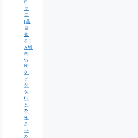
터
보
드
[축
클
럽
친]
A빌
라
vs
바
이
뮌
헨
상
대
전
적
및
최
근
전