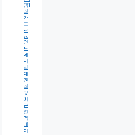
챔]
싱
가
포
르
vs
인
도
네
시
상
대
전
적
및
최
근
전
적
데
이