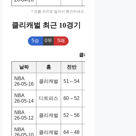
* 표를 좌우로 밀어서 확인하세요.
클리캐벌 최근 10경기
5승
0무
5패
클리캐벌 최근 10경기
날짜
홈
전반
원정
스코어
승
NBA
클리캐벌
51 – 54
디트피스
94-115
26-05-16
NBA
디트피스
60 – 52
클리캐벌
113-117
26-05-14
NBA
클리캐벌
52 – 56
디트피스
112-103
26-05-12
NBA
클리캐벌
64 – 48
디트피스
116-109
26-05-10