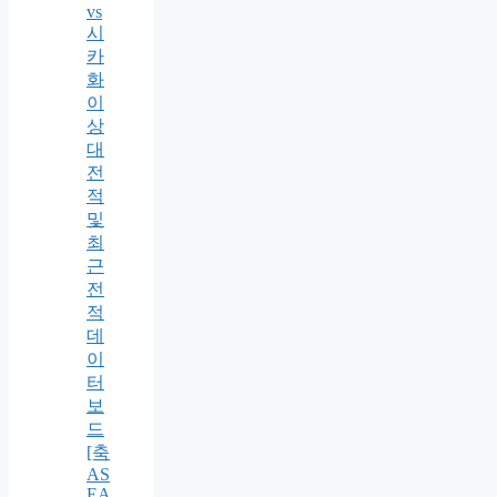
vs
시
카
화
이
상
대
전
적
및
최
근
전
적
데
이
터
보
드
[축
AS
EA