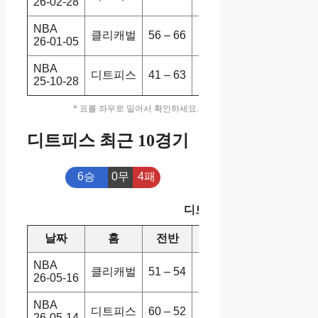
26-02-28
NBA
클리캐벌
56 – 66
디트피스
110-114
26-01-05
NBA
디트피스
41 – 63
클리캐벌
95-116
25-10-28
* 표를 좌우로 밀어서 확인하세요.
디트피스 최근 10경기
6승
0무
4패
디트피스 최근 10경기
날짜
홈
전반
원정
스코어
승
NBA
클리캐벌
51 – 54
디트피스
94-115
26-05-16
NBA
디트피스
60 – 52
클리캐벌
113-117
26-05-14