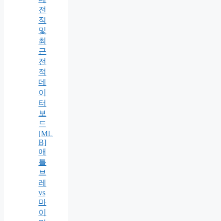
전
적
및
최
근
전
적
데
이
터
보
드
[ML
B]
애
틀
브
레
vs
마
이