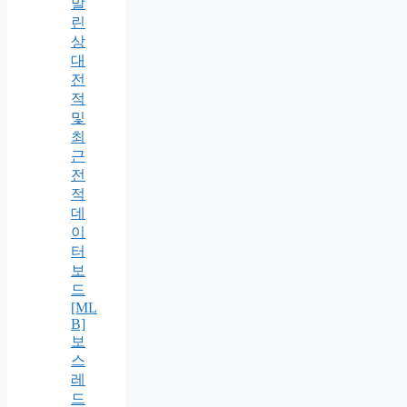
말
린
상
대
전
적
및
최
근
전
적
데
이
터
보
드
[ML
B]
보
스
레
드