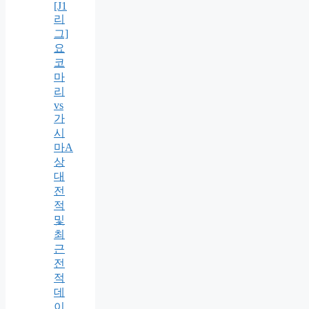
[J1
리
그]
요
코
마
리
vs
가
시
마A
상
대
전
적
및
최
근
전
적
데
이