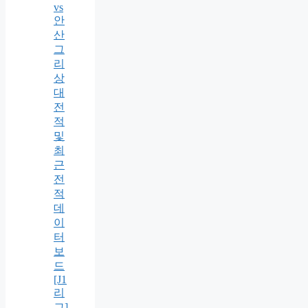
vs
안
산
그
리
상
대
전
적
및
최
근
전
적
데
이
터
보
드
[J1
리
그]