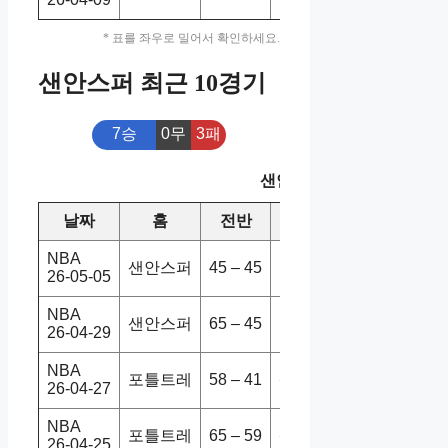
* 표를 좌우로 밀어서 확인하세요.
샌안스퍼 최근 10경기
7승
0무
3패
샌안스퍼 최근 10경기
날짜
홈
전반
원정
스코어
승
NBA
샌안스퍼
45 – 45
미네울브
102-104
26-05-05
NBA
샌안스퍼
65 – 45
포틀트레
114-95
26-04-29
NBA
포틀트레
58 – 41
샌안스퍼
93-114
26-04-27
NBA
포틀트레
65 – 59
샌안스퍼
108-120
26-04-25