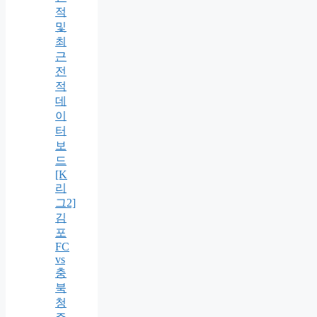
적
및
최
근
전
적
데
이
터
보
드
[K
리
그2]
김
포
FC
vs
충
북
청