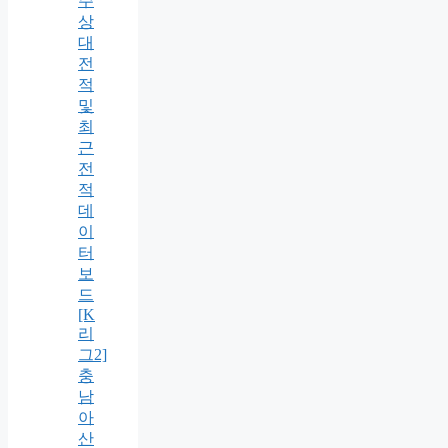
주
상
대
전
적
및
최
근
전
적
데
이
터
보
드
[K
리
그2]
충
남
아
산