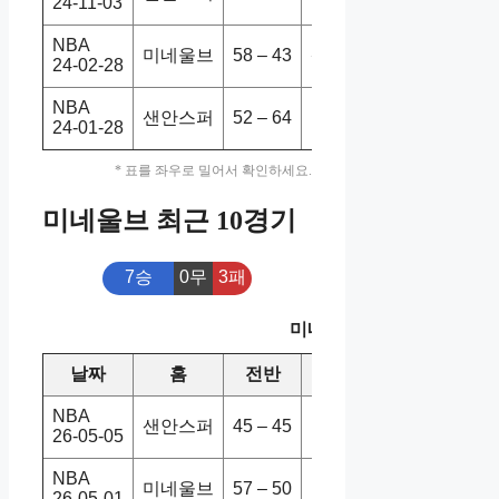
24-11-03
NBA
미네울브
58 – 43
샌안스퍼
114-105
24-02-28
NBA
샌안스퍼
52 – 64
미네울브
113-112
24-01-28
* 표를 좌우로 밀어서 확인하세요.
미네울브 최근 10경기
7승
0무
3패
미네울브 최근 10경기
날짜
홈
전반
원정
스코어
승
NBA
샌안스퍼
45 – 45
미네울브
102-104
26-05-05
NBA
미네울브
57 – 50
덴버너게
110-98
26-05-01