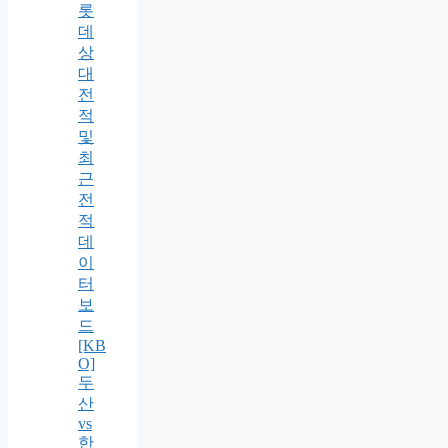
롯
데
상
대
전
적
및
최
근
전
적
데
이
터
보
드
[KB
O]
두
산
vs
한