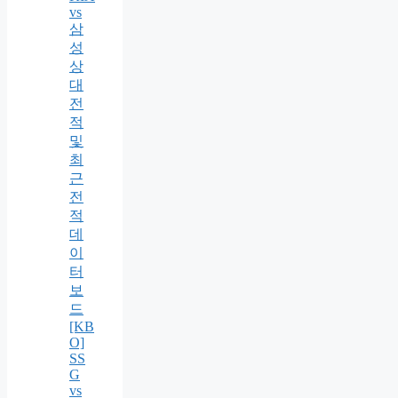
vs
삼
성
상
대
전
적
및
최
근
전
적
데
이
터
보
드
[KB
O]
SS
G
vs