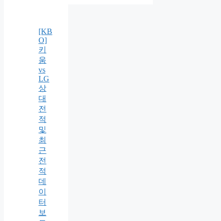
[KB
O]
키
움
vs
LG
상
대
전
적
및
최
근
전
적
데
이
터
보