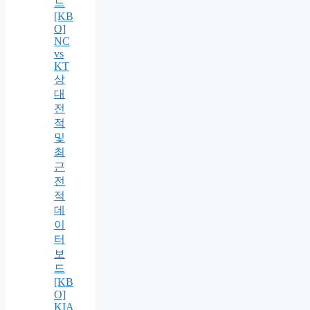
드
[KB
O]
NC
vs
KT
상
대
전
적
및
최
근
전
적
데
이
터
보
드
[KB
O]
KIA